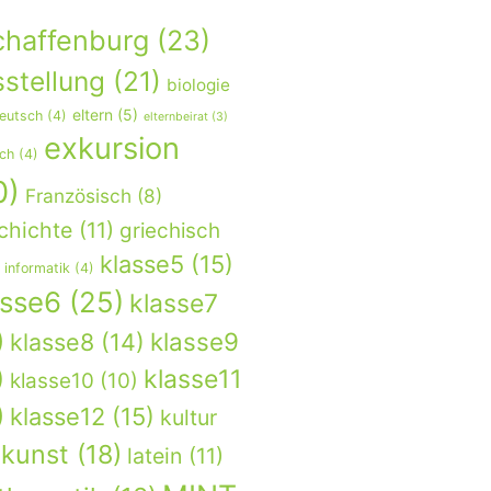
chaffenburg
(23)
stellung
(21)
biologie
eltern
(5)
eutsch
(4)
elternbeirat
(3)
exkursion
sch
(4)
0)
Französisch
(8)
chichte
(11)
griechisch
klasse5
(15)
informatik
(4)
asse6
(25)
klasse7
)
klasse9
klasse8
(14)
)
klasse11
klasse10
(10)
)
klasse12
(15)
kultur
kunst
(18)
latein
(11)