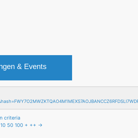
ungen & Events
=17&hash=FWY7O2MWZKTQAO4M1MEXS7AOJBANCCZ6RFDSLI7W
 criteria
10
50
100
+
++
→