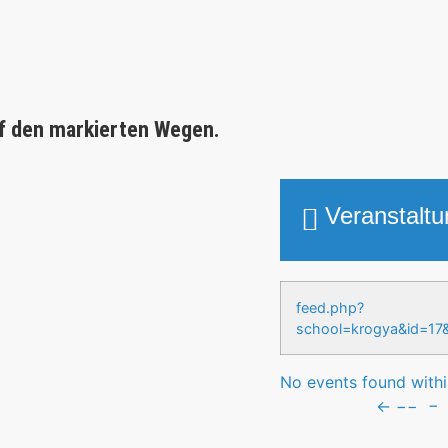
f den markierten Wegen.
Veranstalt
feed.php?
school=krogya&id
No events found within
←
−−
−