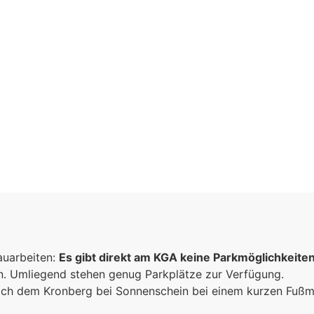
inschaft
auarbeiten:
n
Es gibt direkt am KGA keine Parkmöglichkeite
un. Umliegend stehen genug Parkplätze zur Verfügung.
sammen
 sich dem Kronberg bei Sonnenschein bei einem kurzen Fuß
e