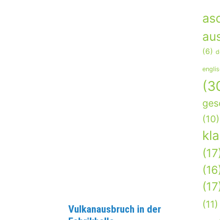
as
aus
(6)
d
engli
(3
ges
(10)
kl
(17
(16
(17
(11)
Vulkanausbruch in der