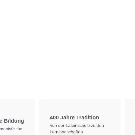
Foto: SchM
Foto: KGA CC BY NC
400 Jahre Tradition
e Bildung
Von der Lateinschule zu den
umanistische
Lernlandschaften