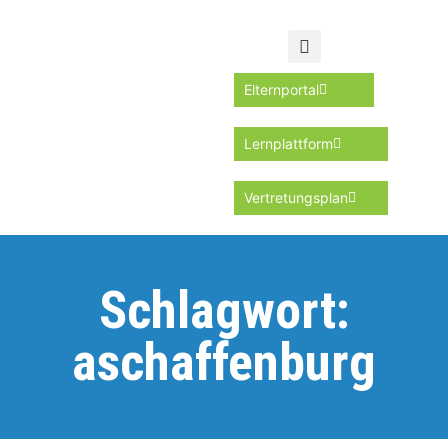
Elternportal
Lernplattform
Vertretungsplan
Schlagwort:
aschaffenburg