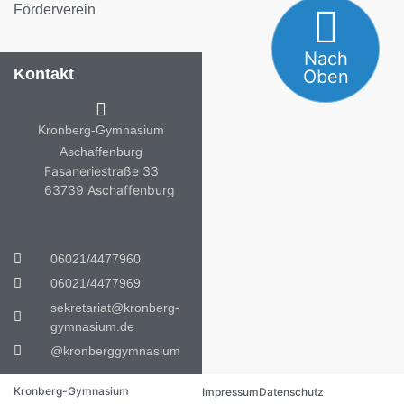
Förderverein
Nach
Kontakt
Oben
Kronberg-Gymnasium
Aschaffenburg
Fasaneriestraße 33
63739 Aschaffenburg
06021/4477960
06021/4477969
sekretariat@kronberg-
gymnasium.de
@kronberggymnasium
Kronberg-Gymnasium
Impressum
Datenschutz