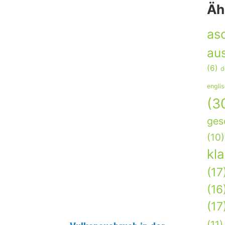
Äh
as
aus
(6)
d
engli
(3
ges
(10)
kl
(17
(16
(17
(11)