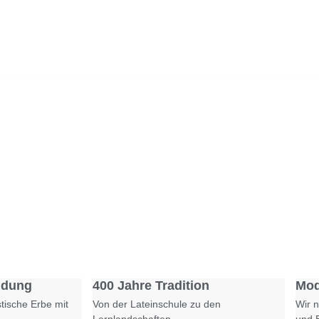
Foto: SchM
Foto: KGA CC BY NC
ldung
400 Jahre Tradition
Mod
tische Erbe mit
Von der Lateinschule zu den
Wir n