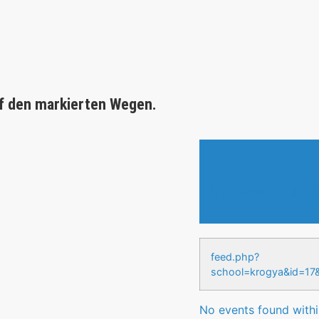
f den markierten Wegen.
Veranstaltung
feed.php?
school=krogya&id
No events found within