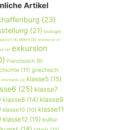
nliche Artikel
chaffenburg
(23)
stellung
(21)
biologie
eltern
(5)
eutsch
(4)
elternbeirat
(3)
exkursion
sch
(4)
0)
Französisch
(8)
chichte
(11)
griechisch
klasse5
(15)
informatik
(4)
asse6
(25)
klasse7
)
klasse9
klasse8
(14)
)
klasse11
klasse10
(10)
)
klasse12
(15)
kultur
kunst
(18)
latein
(11)