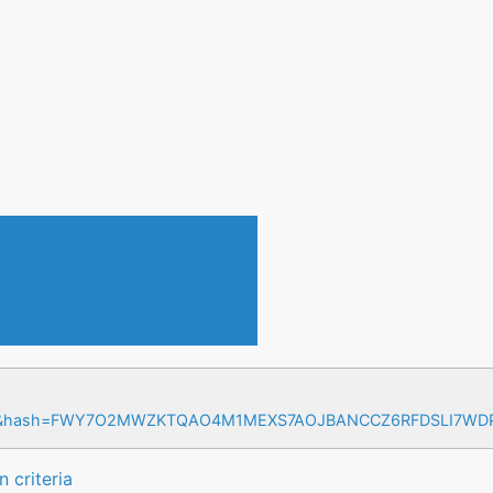
en & Events
=17&hash=FWY7O2MWZKTQAO4M1MEXS7AOJBANCCZ6RFDSLI7W
 criteria