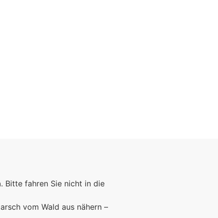
Foto: KGA CC BY NC
n
. Bitte fahren Sie nicht in die
marsch vom Wald aus nähern –