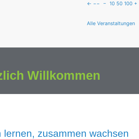
←
−−
−
10
50
100
+
Alle Veranstaltungen
zlich Willkommen
 lernen, zusammen wachsen