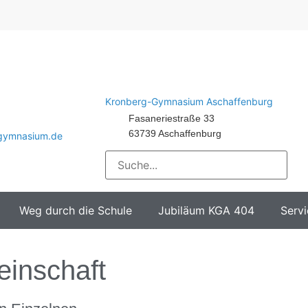
Kronberg-Gymnasium Aschaffenburg
Fasaneriestraße 33
63739 Aschaffenburg
-gymnasium.de
Weg durch die Schule
Jubiläum KGA 404
Servi
inschaft