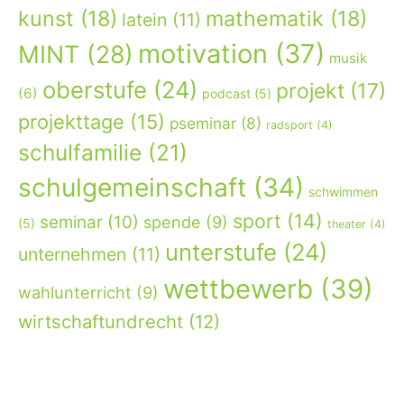
kunst
(18)
mathematik
(18)
latein
(11)
motivation
(37)
MINT
(28)
musik
oberstufe
(24)
projekt
(17)
(6)
podcast
(5)
projekttage
(15)
pseminar
(8)
radsport
(4)
schulfamilie
(21)
schulgemeinschaft
(34)
schwimmen
sport
(14)
seminar
(10)
spende
(9)
(5)
theater
(4)
unterstufe
(24)
unternehmen
(11)
wettbewerb
(39)
wahlunterricht
(9)
wirtschaftundrecht
(12)