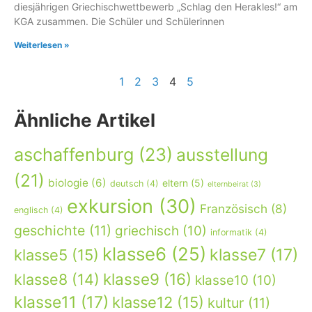
diesjährigen Griechischwettbewerb „Schlag den Herakles!“ am
KGA zusammen. Die Schüler und Schülerinnen
Weiterlesen »
1
2
3
4
5
Ähnliche Artikel
aschaffenburg
(23)
ausstellung
(21)
biologie
(6)
eltern
(5)
deutsch
(4)
elternbeirat
(3)
exkursion
(30)
Französisch
(8)
englisch
(4)
geschichte
(11)
griechisch
(10)
informatik
(4)
klasse6
(25)
klasse7
(17)
klasse5
(15)
klasse9
(16)
klasse8
(14)
klasse10
(10)
klasse11
(17)
klasse12
(15)
kultur
(11)