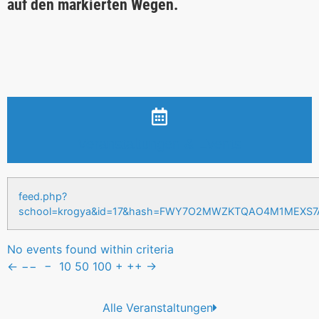
auf den markierten Wegen.
Veranstaltungen & Events
feed.php?
school=krogya&id=17&hash=FWY7O2MWZKTQAO4M1MEXS
No events found within criteria
←
−−
−
10
50
100
+
++
→
Alle Veranstaltungen