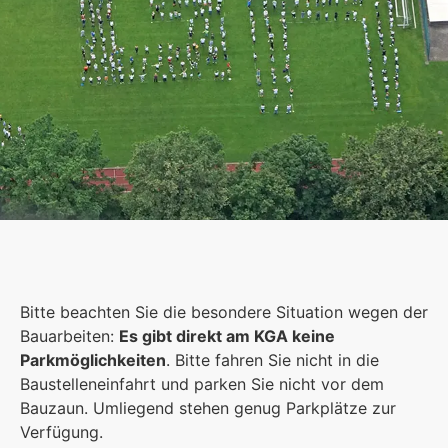
Schulgemeinschaft
Es kommt auf jeden Einzelnen an, zusammen sind
Bitte beachten Sie die besondere Situation wegen der
wir eine starke Gemeinschaft.
Bauarbeiten:
Es gibt direkt am KGA keine
Parkmöglichkeiten
. Bitte fahren Sie nicht in die
Mehr erfahren
Baustelleneinfahrt und parken Sie nicht vor dem
Bauzaun. Umliegend stehen genug Parkplätze zur
Foto: KGA CC BY NC
Verfügung.