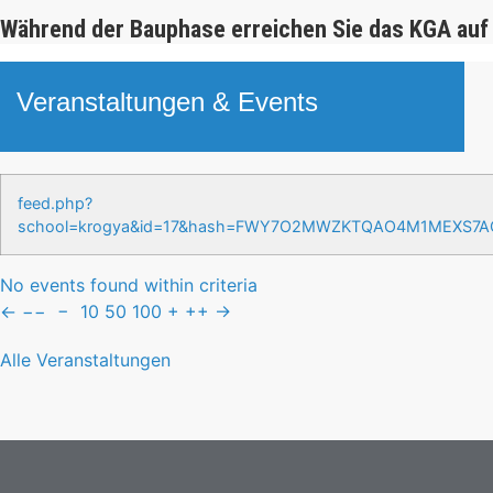
Während der Bauphase erreichen Sie das KGA auf
Veranstaltungen & Events
feed.php?
school=krogya&id=17&hash=FWY7O2MWZKTQAO4M1MEXS7
No events found within criteria
←
−−
−
10
50
100
+
++
→
Alle Veranstaltungen