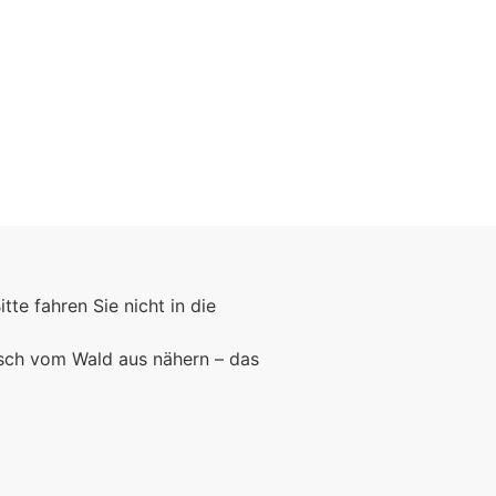
Foto: KGA CC BY NC
Bitte fahren Sie nicht in die
rsch vom Wald aus nähern – das