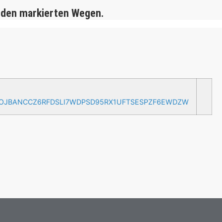
 den markierten Wegen.
AOJBANCCZ6RFDSLI7WDPSD95RX1UFTSESPZF6EWDZW