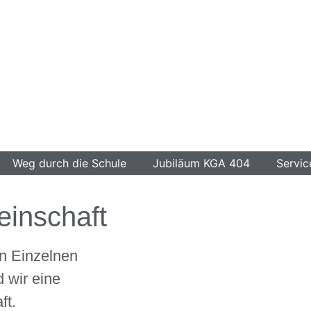
Weg durch die Schule
Jubiläum KGA 404
Servic
inschaft
n Einzelnen
 wir eine
ft.