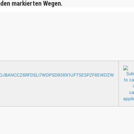
 den markierten Wegen.
AOJBANCCZ6RFDSLI7WDPSD95RX1UFTSESPZF6EWDZW