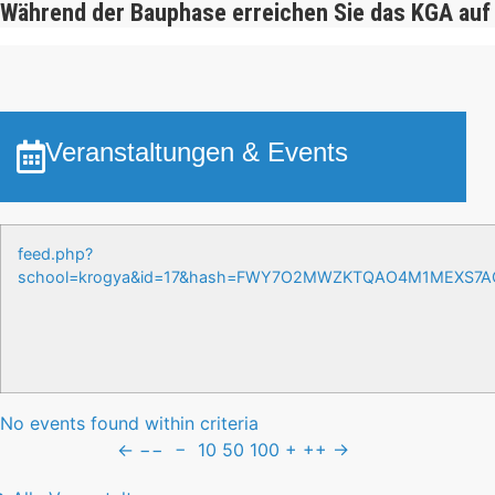
Während der Bauphase erreichen Sie das KGA auf
Veranstaltungen & Events
feed.php?
school=krogya&id=17&hash=FWY7O2MWZKTQAO4M1MEXS7
No events found within criteria
←
−−
−
10
50
100
+
++
→