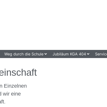
Weg durch die Schule
Jubiläum KGA 404
Servic
inschaft
n Einzelnen
 wir eine
ft.