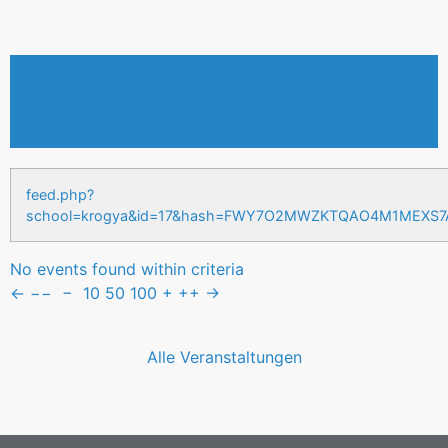
Veranstaltungen & Events
feed.php?
school=krogya&id=17&hash=FWY7O2MWZKTQAO4M1MEXS
No events found within criteria
←
−−
−
10
50
100
+
++
→
Alle Veranstaltungen