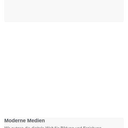
Foto: KGA CC BY NC
Moderne Medien
Wir nutzen die digitale Welt für Bildung und Erziehung