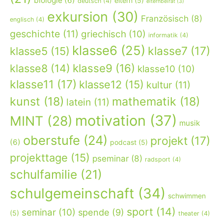
biologie
(6)
eltern
(5)
deutsch
(4)
elternbeirat
(3)
exkursion
(30)
Französisch
(8)
englisch
(4)
geschichte
(11)
griechisch
(10)
informatik
(4)
klasse6
(25)
klasse7
(17)
klasse5
(15)
klasse9
(16)
klasse8
(14)
klasse10
(10)
klasse11
(17)
klasse12
(15)
kultur
(11)
kunst
(18)
mathematik
(18)
latein
(11)
motivation
(37)
MINT
(28)
musik
oberstufe
(24)
projekt
(17)
(6)
podcast
(5)
projekttage
(15)
pseminar
(8)
radsport
(4)
schulfamilie
(21)
schulgemeinschaft
(34)
schwimmen
sport
(14)
seminar
(10)
spende
(9)
(5)
theater
(4)