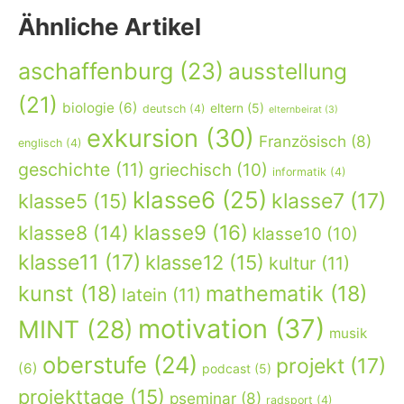
Ähnliche Artikel
aschaffenburg
(23)
ausstellung
(21)
biologie
(6)
eltern
(5)
deutsch
(4)
elternbeirat
(3)
exkursion
(30)
Französisch
(8)
englisch
(4)
geschichte
(11)
griechisch
(10)
informatik
(4)
klasse6
(25)
klasse7
(17)
klasse5
(15)
klasse9
(16)
klasse8
(14)
klasse10
(10)
klasse11
(17)
klasse12
(15)
kultur
(11)
kunst
(18)
mathematik
(18)
latein
(11)
motivation
(37)
MINT
(28)
musik
oberstufe
(24)
projekt
(17)
(6)
podcast
(5)
projekttage
(15)
pseminar
(8)
radsport
(4)