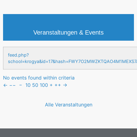
Veranstaltungen & Events
feed.php?
school=krogya&id=17&hash=FWY7O2MWZKTQAO4M1MEXS
No events found within criteria
←
−−
−
10
50
100
+
++
→
Alle Veranstaltungen