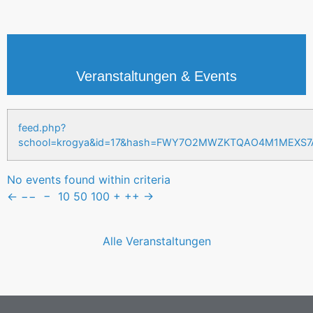
Veranstaltungen & Events
feed.php?
school=krogya&id=17&hash=FWY7O2MWZKTQAO4M1MEXS
No events found within criteria
←
−−
−
10
50
100
+
++
→
Alle Veranstaltungen