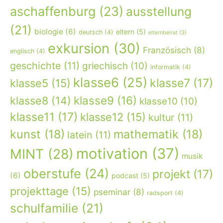
aschaffenburg
(23)
ausstellung
(21)
biologie
(6)
eltern
(5)
deutsch
(4)
elternbeirat
(3)
exkursion
(30)
Französisch
(8)
englisch
(4)
geschichte
(11)
griechisch
(10)
informatik
(4)
klasse6
(25)
klasse7
(17)
klasse5
(15)
klasse9
(16)
klasse8
(14)
klasse10
(10)
klasse11
(17)
klasse12
(15)
kultur
(11)
kunst
(18)
mathematik
(18)
latein
(11)
motivation
(37)
MINT
(28)
musik
oberstufe
(24)
projekt
(17)
(6)
podcast
(5)
projekttage
(15)
pseminar
(8)
radsport
(4)
schulfamilie
(21)