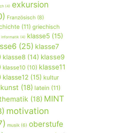
exkursion
sch
(4)
0)
Französisch
(8)
chichte
(11)
griechisch
klasse5
(15)
informatik
(4)
asse6
(25)
klasse7
)
klasse9
klasse8
(14)
)
klasse11
klasse10
(10)
)
klasse12
(15)
kultur
kunst
(18)
latein
(11)
MINT
thematik
(18)
motivation
8)
7)
oberstufe
musik
(6)