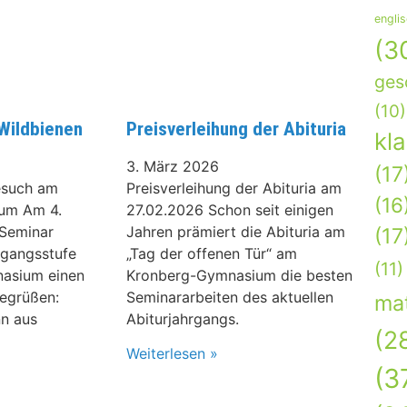
engli
(3
ges
(10)
 Wildbienen
Preisverleihung der Abituria
kl
3. März 2026
(17
Besuch am
Preisverleihung der Abituria am
(16
um Am 4.
27.02.2026 Schon seit einigen
-Seminar
Jahren prämiert die Abituria am
(17
rgangsstufe
„Tag der offenen Tür“ am
(11)
asium einen
Kronberg-Gymnasium die besten
egrüßen:
Seminararbeiten des aktuellen
ma
n aus
Abiturjahrgangs.
(2
Weiterlesen »
(3