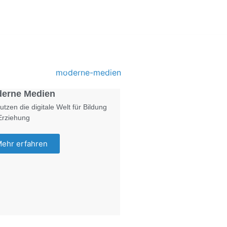
Foto: KGA CC BY NC
erne Medien
utzen die digitale Welt für Bildung
Erziehung
ehr erfahren