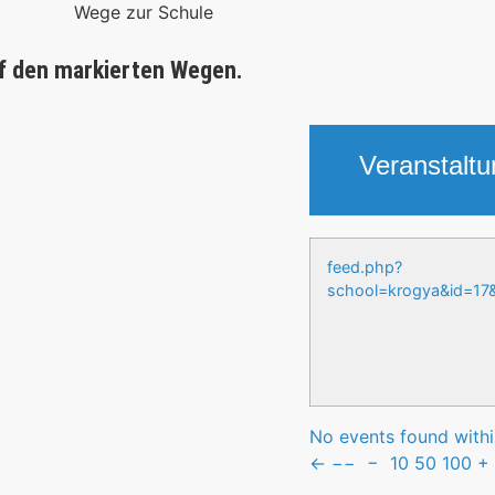
f den markierten Wegen.
Veranstalt
feed.php?
school=krogya&id
No events found within
←
−−
−
10
50
100
+