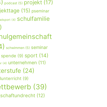
4)
projekt
(17)
podcast
(5)
jekttage
(15)
pseminar
schulfamilie
adsport
(4)
)
hulgemeinschaft
4)
seminar
schwimmen
(5)
sport
(14)
spende
(9)
unternehmen
(11)
er
(4)
terstufe
(24)
unterricht
(9)
ttbewerb
(39)
tschaftundrecht
(12)