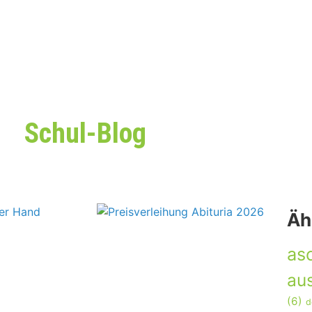
Schul-Blog
Äh
as
aus
(6)
d