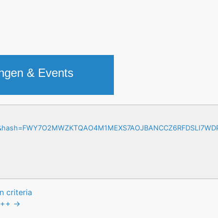
ungen & Events
=17&hash=FWY7O2MWZKTQAO4M1MEXS7AOJBANCCZ6RFDSLI7W
 criteria
++
→