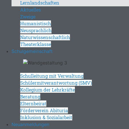
Lernlandschaften
Aktuelles
Zweige
Humanistisch
Neusprachlich
Naturwissenschaftlich
Theaterklasse
Schulgemeinschaft
Schulleitung mit Verwaltung
Schülermitverantwortung (SMV)
Kollegium der Lehrkräfte
Beratung
Elternbeirat
Förderverein Abituria
Inklusion & Sozialarbeit
Neuanmeldungen