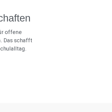
chaften
ür offene
. Das schafft
hulalltag.