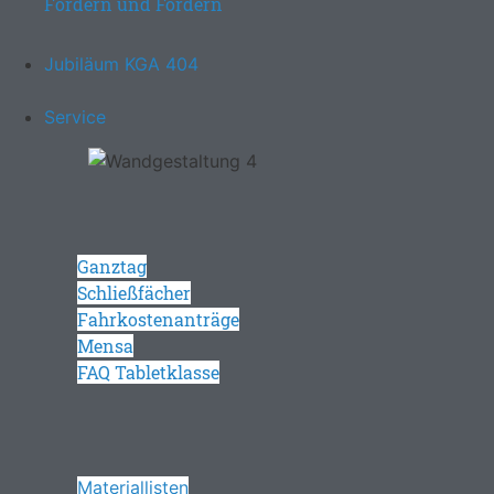
Fördern und Fordern
Jubiläum KGA 404
Service
Ganztag
Schließfächer
Fahrkostenanträge
Mensa
FAQ Tabletklasse
Materiallisten