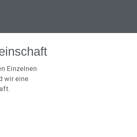
inschaft
en Einzelnen
 wir eine
aft.