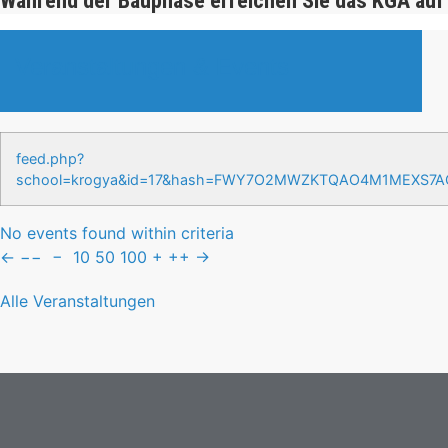
Während der Bauphase erreichen Sie das KGA auf
Veranstaltungen & Events
feed.php?
school=krogya&id=17&hash=FWY7O2MWZKTQAO4M1MEXS7
No events found within criteria
←
−−
−
10
50
100
+
++
→
Alle Veranstaltungen