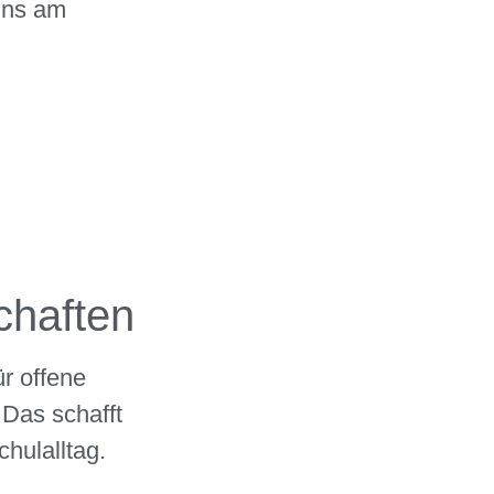
uns am
chaften
r offene
 Das schafft
hulalltag.