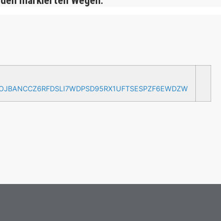
 den markierten Wegen.
AOJBANCCZ6RFDSLI7WDPSD95RX1UFTSESPZF6EWDZW