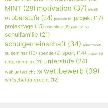
motivation
(37)
MINT
(28)
musik
oberstufe
(24)
projekt
(17)
(6)
podcast
(5)
projekttage
(15)
pseminar
(8)
radsport
(4)
schulfamilie
(21)
schulgemeinschaft
(34)
schwimmen
sport
(14)
seminar
(10)
spende
(9)
(5)
theater
(4)
unterstufe
(24)
unternehmen
(11)
wettbewerb
(39)
wahlunterricht
(9)
wirtschaftundrecht
(12)