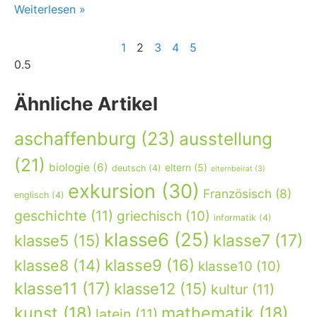
Weiterlesen »
1
2
3
4
5
Ähnliche Artikel
aschaffenburg
(23)
ausstellung
(21)
biologie
(6)
eltern
(5)
deutsch
(4)
elternbeirat
(3)
exkursion
(30)
Französisch
(8)
englisch
(4)
geschichte
(11)
griechisch
(10)
informatik
(4)
klasse6
(25)
klasse7
(17)
klasse5
(15)
klasse9
(16)
klasse8
(14)
klasse10
(10)
klasse11
(17)
klasse12
(15)
kultur
(11)
kunst
(18)
mathematik
(18)
latein
(11)