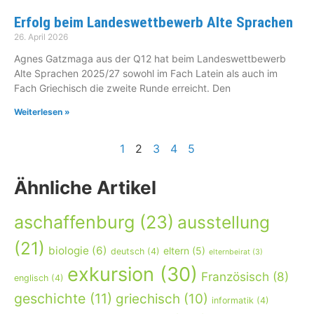
Erfolg beim Landeswettbewerb Alte Sprachen
26. April 2026
Agnes Gatzmaga aus der Q12 hat beim Landeswettbewerb
Alte Sprachen 2025/27 sowohl im Fach Latein als auch im
Fach Griechisch die zweite Runde erreicht. Den
Weiterlesen »
1
2
3
4
5
Ähnliche Artikel
aschaffenburg
(23)
ausstellung
(21)
biologie
(6)
eltern
(5)
deutsch
(4)
elternbeirat
(3)
exkursion
(30)
Französisch
(8)
englisch
(4)
geschichte
(11)
griechisch
(10)
informatik
(4)