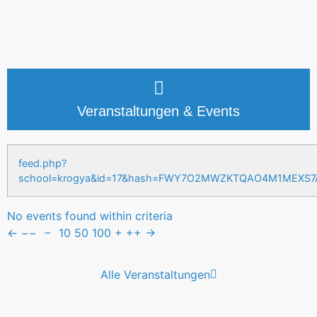
Veranstaltungen & Events
feed.php?
school=krogya&id=17&hash=FWY7O2MWZKTQAO4M1MEXS
No events found within criteria
←
−−
−
10
50
100
+
++
→
Alle Veranstaltungen