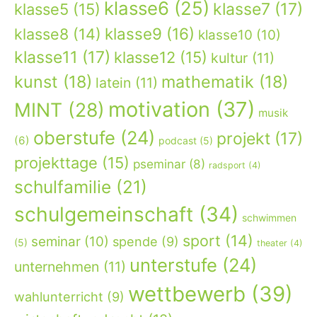
klasse6
(25)
klasse7
(17)
klasse5
(15)
klasse9
(16)
klasse8
(14)
klasse10
(10)
klasse11
(17)
klasse12
(15)
kultur
(11)
kunst
(18)
mathematik
(18)
latein
(11)
motivation
(37)
MINT
(28)
musik
oberstufe
(24)
projekt
(17)
(6)
podcast
(5)
projekttage
(15)
pseminar
(8)
radsport
(4)
schulfamilie
(21)
schulgemeinschaft
(34)
schwimmen
sport
(14)
seminar
(10)
spende
(9)
(5)
theater
(4)
unterstufe
(24)
unternehmen
(11)
wettbewerb
(39)
wahlunterricht
(9)