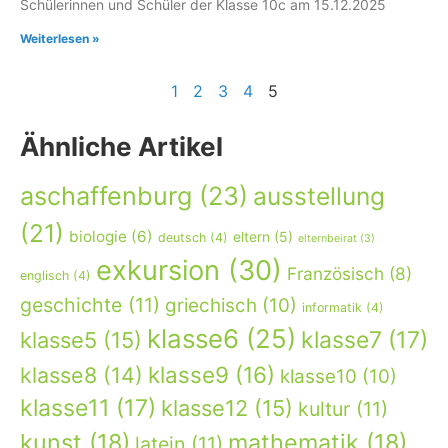
Schülerinnen und Schüler der Klasse 10c am 15.12.2025
Weiterlesen »
1
2
3
4
5
Ähnliche Artikel
aschaffenburg
(23)
ausstellung
(21)
biologie
(6)
eltern
(5)
deutsch
(4)
elternbeirat
(3)
exkursion
(30)
Französisch
(8)
englisch
(4)
geschichte
(11)
griechisch
(10)
informatik
(4)
klasse6
(25)
klasse7
(17)
klasse5
(15)
klasse9
(16)
klasse8
(14)
klasse10
(10)
klasse11
(17)
klasse12
(15)
kultur
(11)
kunst
(18)
mathematik
(18)
latein
(11)