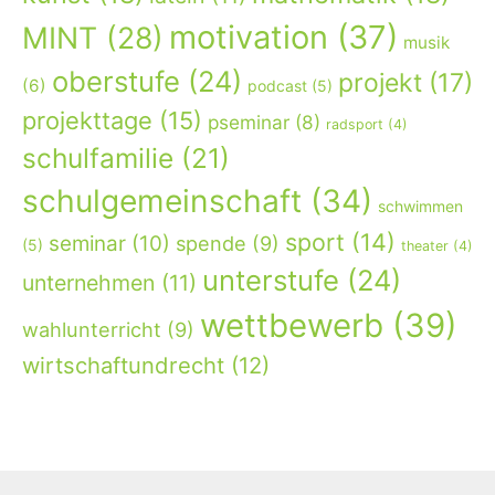
motivation
(37)
MINT
(28)
musik
oberstufe
(24)
projekt
(17)
(6)
podcast
(5)
projekttage
(15)
pseminar
(8)
radsport
(4)
schulfamilie
(21)
schulgemeinschaft
(34)
schwimmen
sport
(14)
seminar
(10)
spende
(9)
(5)
theater
(4)
unterstufe
(24)
unternehmen
(11)
wettbewerb
(39)
wahlunterricht
(9)
wirtschaftundrecht
(12)