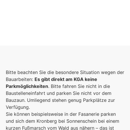
Schulgemeinschaft
Es kommt auf jeden Einzelnen an, zusammen sind 
Bitte beachten Sie die besondere Situation wegen der
eine starke Gemeinschaft.
Bauarbeiten:
Es gibt direkt am KGA keine
Parkmöglichkeiten
Mehr erfahren
. Bitte fahren Sie nicht in die
Baustelleneinfahrt und parken Sie nicht vor dem
Bauzaun. Umliegend stehen genug Parkplätze zur
Foto: KGA CC
Verfügung.
Sie können beispielsweise in der Fasanerie parken
und sich dem Kronberg bei Sonnenschein bei einem
kurzen Fußmarsch vom Wald aus nähern – das ist