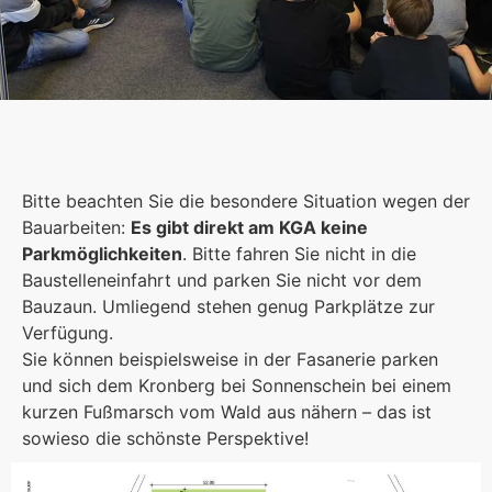
Lernlandschaften
Wir haben Raum für offene Unterrichtsformen. Das
Bitte beachten Sie die besondere Situation wegen der
schafft Abwechslung im Schulalltag.
Bauarbeiten:
Es gibt direkt am KGA keine
Parkmöglichkeiten
. Bitte fahren Sie nicht in die
Mehr erfahren
Baustelleneinfahrt und parken Sie nicht vor dem
Bauzaun. Umliegend stehen genug Parkplätze zur
Foto: PreC
Verfügung.
Sie können beispielsweise in der Fasanerie parken
und sich dem Kronberg bei Sonnenschein bei einem
kurzen Fußmarsch vom Wald aus nähern – das ist
sowieso die schönste Perspektive!