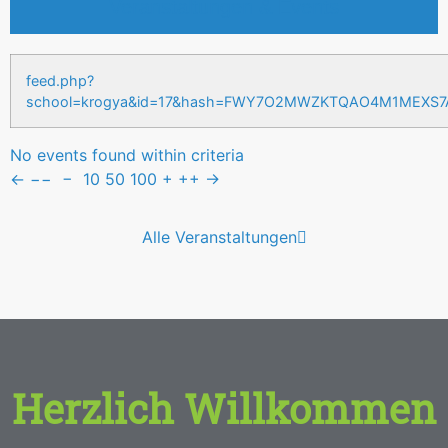
Veranstaltungen & Events
feed.php?
school=krogya&id=17&hash=FWY7O2MWZKTQAO4M1MEXS
No events found within criteria
←
−−
−
10
50
100
+
++
→
Alle Veranstaltungen
Herzlich Willkommen