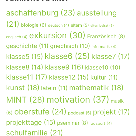
aschaffenburg
(23)
ausstellung
(21)
biologie
(6)
eltern
(5)
deutsch
(4)
elternbeirat
(3)
exkursion
(30)
Französisch
(8)
englisch
(4)
geschichte
(11)
griechisch
(10)
informatik
(4)
klasse6
(25)
klasse7
(17)
klasse5
(15)
klasse9
(16)
klasse8
(14)
klasse10
(10)
klasse11
(17)
klasse12
(15)
kultur
(11)
kunst
(18)
mathematik
(18)
latein
(11)
motivation
(37)
MINT
(28)
musik
oberstufe
(24)
projekt
(17)
(6)
podcast
(5)
projekttage
(15)
pseminar
(8)
radsport
(4)
schulfamilie
(21)