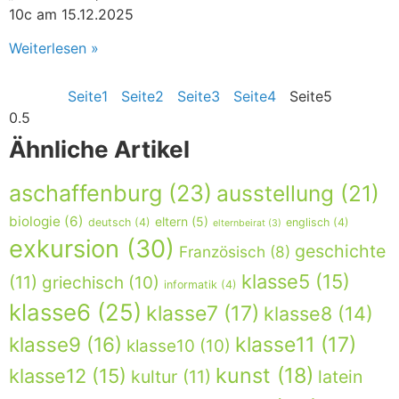
10c am 15.12.2025
Weiterlesen »
Seite
1
Seite
2
Seite
3
Seite
4
Seite
5
Ähnliche Artikel
aschaffenburg
(23)
ausstellung
(21)
biologie
(6)
eltern
(5)
deutsch
(4)
englisch
(4)
elternbeirat
(3)
exkursion
(30)
geschichte
Französisch
(8)
klasse5
(15)
(11)
griechisch
(10)
informatik
(4)
klasse6
(25)
klasse7
(17)
klasse8
(14)
klasse9
(16)
klasse11
(17)
klasse10
(10)
kunst
(18)
klasse12
(15)
kultur
(11)
latein