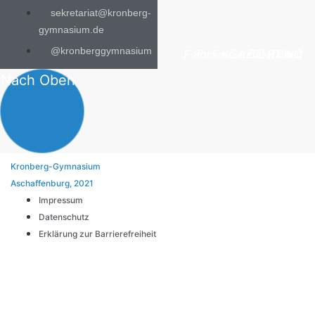
sekretariat@kronberg-
gymnasium.de
@kronberggymnasium
Foto: Fotostudio Rickert
Foto: KGA CC BY NC
Foto: PreC
Nach Oben
Kronberg-Gymnasium
Aschaffenburg, 2021
Impressum
Datenschutz
Erklärung zur Barrierefreiheit