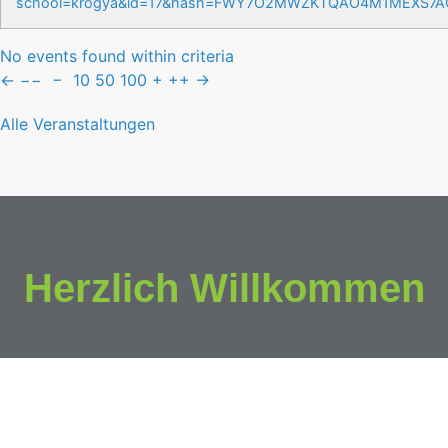
school=krogya&id=17&hash=FWY7O2MWZKTQAO4M1MEXS7
No events found within criteria
←
−−
−
10
50
100
+
++
→
Alle Veranstaltungen
Herzlich Willkommen