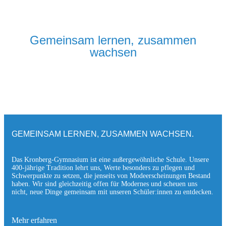
Gemeinsam lernen, zusammen
wachsen
GEMEINSAM LERNEN, ZUSAMMEN WACHSEN.
Das Kronberg-Gymnasium ist eine außergewöhnliche Schule. Unsere
400-jährige Tradition lehrt uns, Werte besonders zu pflegen und
Schwerpunkte zu setzen, die jen­seits von Modeerscheinungen Be­stand
haben. Wir sind gleichzeitig offen für Modernes und scheuen uns
nicht, neue Dinge gemeinsam mit unseren Schüler:innen zu entde­cken.
Mehr erfahren