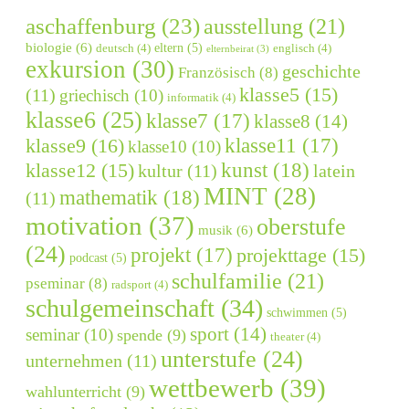
aschaffenburg
(23)
ausstellung
(21)
biologie
(6)
eltern
(5)
deutsch
(4)
englisch
(4)
elternbeirat
(3)
exkursion
(30)
geschichte
Französisch
(8)
klasse5
(15)
(11)
griechisch
(10)
informatik
(4)
klasse6
(25)
klasse7
(17)
klasse8
(14)
klasse9
(16)
klasse11
(17)
klasse10
(10)
kunst
(18)
klasse12
(15)
kultur
(11)
latein
MINT
(28)
mathematik
(18)
(11)
motivation
(37)
oberstufe
musik
(6)
(24)
projekt
(17)
projekttage
(15)
podcast
(5)
schulfamilie
(21)
pseminar
(8)
radsport
(4)
schulgemeinschaft
(34)
schwimmen
(5)
sport
(14)
seminar
(10)
spende
(9)
theater
(4)
unterstufe
(24)
unternehmen
(11)
wettbewerb
(39)
wahlunterricht
(9)