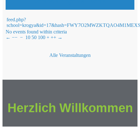
Veranstaltungen & Events
feed.php?
school=krogya&id=17&hash=FWY7O2MWZKTQAO4M1M
No events found within criteria
←
−−
−
10
50
100
+
++
→
Alle Veranstaltungen
Herzlich Willkommen