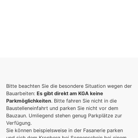
Schulgemeinschaft
Es kommt auf jeden Einzelnen an, zusammen
Bitte beachten Sie die besondere Situation wegen der
sind wir eine starke Gemeinschaft.
Bauarbeiten:
Es gibt direkt am KGA keine
Parkmöglichkeiten
. Bitte fahren Sie nicht in die
Mehr erfahren
Baustelleneinfahrt und parken Sie nicht vor dem
Bauzaun. Umliegend stehen genug Parkplätze zur
Foto: KGA CC BY NC
Verfügung.
Sie können beispielsweise in der Fasanerie parken
und sich dem Kronberg bei Sonnenschein bei einem