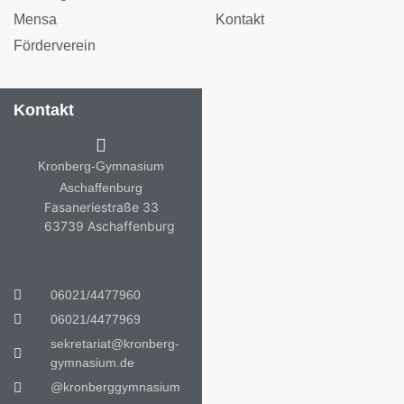
Mensa
Kontakt
Förderverein
Kontakt
Kronberg-Gymnasium
Aschaffenburg
Fasaneriestraße 33
63739 Aschaffenburg
06021/4477960
06021/4477969
sekretariat@kronberg-
gymnasium.de
@kronberggymnasium