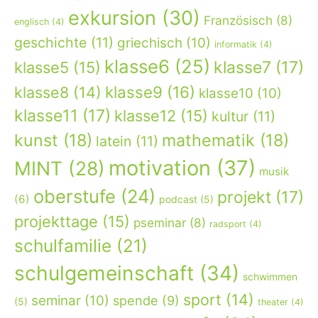
exkursion
(30)
Französisch
(8)
englisch
(4)
geschichte
(11)
griechisch
(10)
informatik
(4)
klasse6
(25)
klasse7
(17)
klasse5
(15)
klasse9
(16)
klasse8
(14)
klasse10
(10)
klasse11
(17)
klasse12
(15)
kultur
(11)
kunst
(18)
mathematik
(18)
latein
(11)
motivation
(37)
MINT
(28)
musik
oberstufe
(24)
projekt
(17)
(6)
podcast
(5)
projekttage
(15)
pseminar
(8)
radsport
(4)
schulfamilie
(21)
schulgemeinschaft
(34)
schwimmen
sport
(14)
seminar
(10)
spende
(9)
(5)
theater
(4)