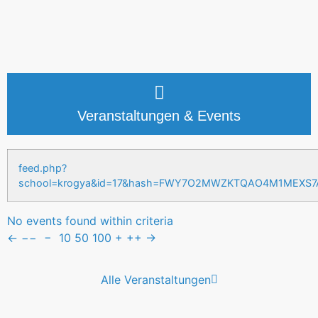
Veranstaltungen & Events
feed.php?
school=krogya&id=17&hash=FWY7O2MWZKTQAO4M1MEXS
No events found within criteria
←
−−
−
10
50
100
+
++
→
Alle Veranstaltungen