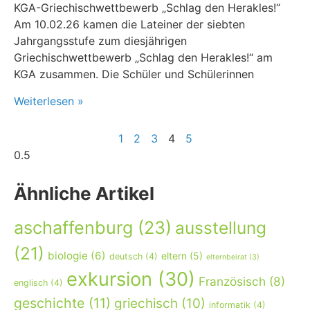
KGA-Griechischwettbewerb „Schlag den Herakles!“
Am 10.02.26 kamen die Lateiner der siebten
Jahrgangsstufe zum diesjährigen
Griechischwettbewerb „Schlag den Herakles!“ am
KGA zusammen. Die Schüler und Schülerinnen
Weiterlesen »
1
2
3
4
5
Ähnliche Artikel
aschaffenburg
(23)
ausstellung
(21)
biologie
(6)
eltern
(5)
deutsch
(4)
elternbeirat
(3)
exkursion
(30)
Französisch
(8)
englisch
(4)
geschichte
(11)
griechisch
(10)
informatik
(4)