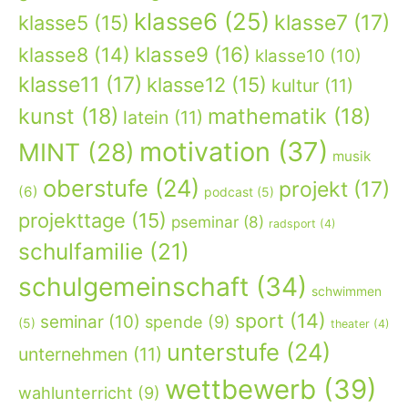
klasse6
(25)
klasse7
(17)
klasse5
(15)
klasse9
(16)
klasse8
(14)
klasse10
(10)
klasse11
(17)
klasse12
(15)
kultur
(11)
kunst
(18)
mathematik
(18)
latein
(11)
motivation
(37)
MINT
(28)
musik
oberstufe
(24)
projekt
(17)
(6)
podcast
(5)
projekttage
(15)
pseminar
(8)
radsport
(4)
schulfamilie
(21)
schulgemeinschaft
(34)
schwimmen
sport
(14)
seminar
(10)
spende
(9)
(5)
theater
(4)
unterstufe
(24)
unternehmen
(11)
wettbewerb
(39)
wahlunterricht
(9)