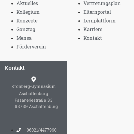
Aktuelles
Vertretungsplan
Kollegium
Elternportal
Konzepte
Lernplattform
Ganztag
Karriere
Mensa
Kontakt
Förderverein
Kontakt
Kronberg-Gymnasium
Aschaffenburg
Fasaneriestraße 33
63739 Aschaffenburg
06021/4477960