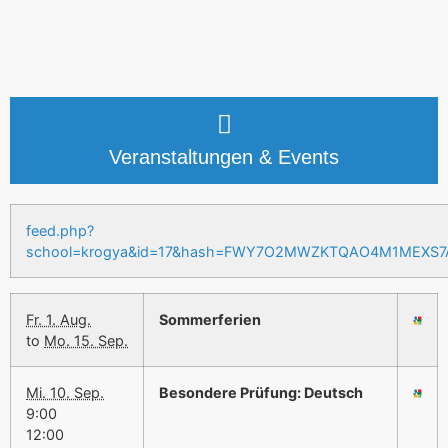
Veranstaltungen & Events
feed.php?
school=krogya&id=17&hash=FWY7O2MWZKTQAO4M1MEXS
Fr. 1. Aug.
Sommerferien
to
Mo. 15. Sep.
Mi. 10. Sep.
Besondere Prüfung: Deutsch
9:00
12:00