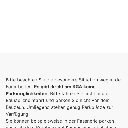
Schulgemeinschaft
Es kommt auf jeden Einzelnen an, zusammen
Bitte beachten Sie die besondere Situation wegen der
sind wir eine starke Gemeinschaft.
Bauarbeiten:
Es gibt direkt am KGA keine
Parkmöglichkeiten
. Bitte fahren Sie nicht in die
Mehr erfahren
Baustelleneinfahrt und parken Sie nicht vor dem
Bauzaun. Umliegend stehen genug Parkplätze zur
Foto: KGA CC BY NC
Verfügung.
Sie können beispielsweise in der Fasanerie parken
und sich dem Kronberg bei Sonnenschein bei einem