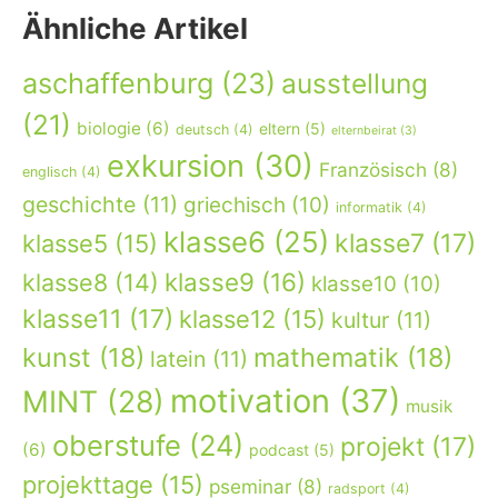
Ähnliche Artikel
aschaffenburg
(23)
ausstellung
(21)
biologie
(6)
eltern
(5)
deutsch
(4)
elternbeirat
(3)
exkursion
(30)
Französisch
(8)
englisch
(4)
geschichte
(11)
griechisch
(10)
informatik
(4)
klasse6
(25)
klasse7
(17)
klasse5
(15)
klasse9
(16)
klasse8
(14)
klasse10
(10)
klasse11
(17)
klasse12
(15)
kultur
(11)
kunst
(18)
mathematik
(18)
latein
(11)
motivation
(37)
MINT
(28)
musik
oberstufe
(24)
projekt
(17)
(6)
podcast
(5)
projekttage
(15)
pseminar
(8)
radsport
(4)