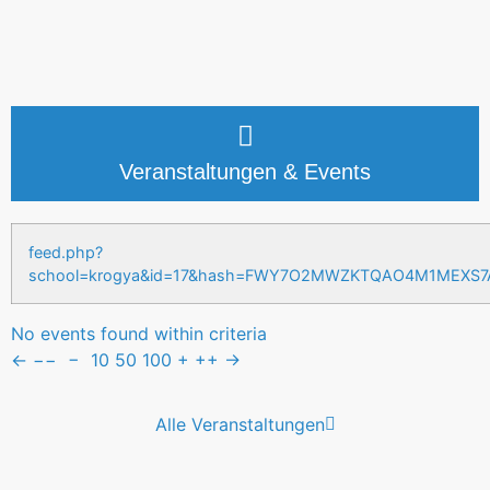
Veranstaltungen & Events
feed.php?
school=krogya&id=17&hash=FWY7O2MWZKTQAO4M1MEXS
No events found within criteria
←
−−
−
10
50
100
+
++
→
Alle Veranstaltungen