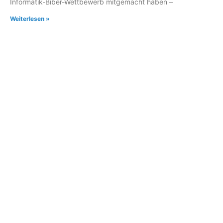
Informatik-Biber-Wettbewerb mitgemacht haben –
Weiterlesen »