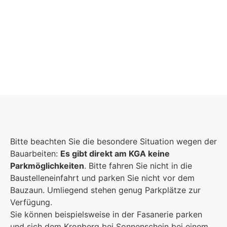
Schulgemeinschaft
Es kommt auf jeden Einzelnen an, zusammen
Bitte beachten Sie die besondere Situation wegen der
sind wir eine starke Gemeinschaft.
Bauarbeiten:
Es gibt direkt am KGA keine
Parkmöglichkeiten
. Bitte fahren Sie nicht in die
Mehr erfahren
Baustelleneinfahrt und parken Sie nicht vor dem
Bauzaun. Umliegend stehen genug Parkplätze zur
Foto: KGA CC BY NC
Verfügung.
Sie können beispielsweise in der Fasanerie parken
und sich dem Kronberg bei Sonnenschein bei einem