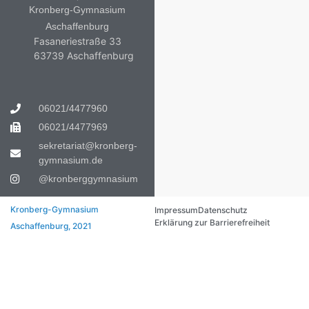
Kronberg-Gymnasium
Aschaffenburg
Fasaneriestraße 33
63739 Aschaffenburg
06021/4477960
06021/4477969
sekretariat@kronberg-
gymnasium.de
@kronberggymnasium
Kronberg-Gymnasium
Impressum
Datenschutz
Erklärung zur Barrierefreiheit
Aschaffenburg, 2021