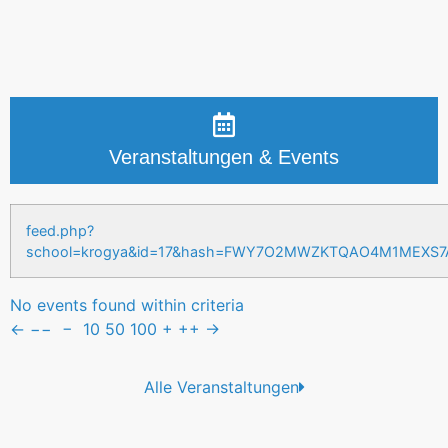
Veranstaltungen & Events
feed.php?
school=krogya&id=17&hash=FWY7O2MWZKTQAO4M1MEXS
No events found within criteria
←
−−
−
10
50
100
+
++
→
Alle Veranstaltungen