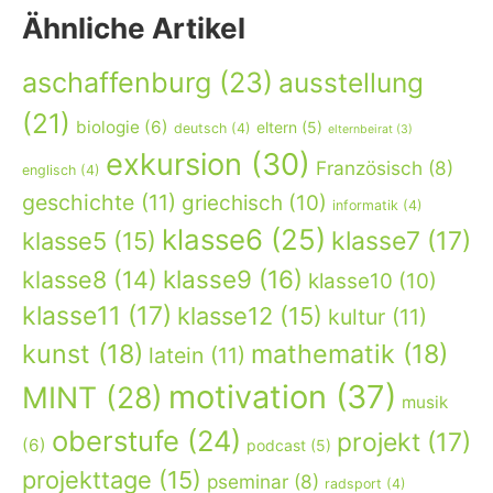
Ähnliche Artikel
aschaffenburg
(23)
ausstellung
(21)
biologie
(6)
eltern
(5)
deutsch
(4)
elternbeirat
(3)
exkursion
(30)
Französisch
(8)
englisch
(4)
geschichte
(11)
griechisch
(10)
informatik
(4)
klasse6
(25)
klasse7
(17)
klasse5
(15)
klasse9
(16)
klasse8
(14)
klasse10
(10)
klasse11
(17)
klasse12
(15)
kultur
(11)
kunst
(18)
mathematik
(18)
latein
(11)
motivation
(37)
MINT
(28)
musik
oberstufe
(24)
projekt
(17)
(6)
podcast
(5)
projekttage
(15)
pseminar
(8)
radsport
(4)