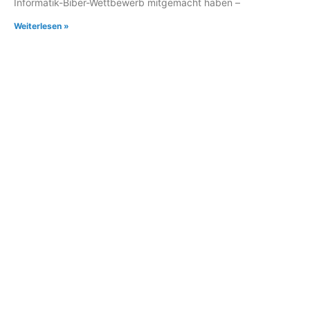
Informatik-Biber-Wettbewerb mitgemacht haben –
Weiterlesen »