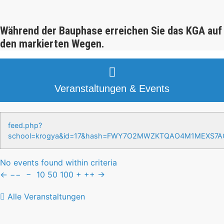
Während der Bauphase erreichen Sie das KGA auf
den markierten Wegen.
Veranstaltungen & Events
feed.php?
school=krogya&id=17&hash=FWY7O2MWZKTQAO4M1MEXS7
No events found within criteria
←
−−
−
10
50
100
+
++
→
Alle Veranstaltungen