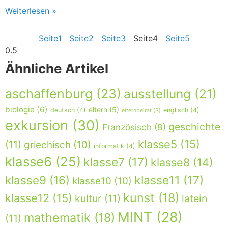
Weiterlesen »
Seite
1
Seite
2
Seite
3
Seite
4
Seite
5
Ähnliche Artikel
aschaffenburg
(23)
ausstellung
(21)
biologie
(6)
eltern
(5)
deutsch
(4)
englisch
(4)
elternbeirat
(3)
exkursion
(30)
geschichte
Französisch
(8)
klasse5
(15)
(11)
griechisch
(10)
informatik
(4)
klasse6
(25)
klasse7
(17)
klasse8
(14)
klasse9
(16)
klasse11
(17)
klasse10
(10)
kunst
(18)
klasse12
(15)
kultur
(11)
latein
MINT
(28)
mathematik
(18)
(11)