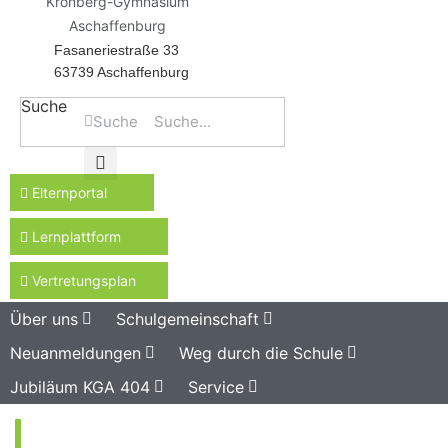
Kronberg-Gymnasium
Aschaffenburg
Fasaneriestraße 33
63739 Aschaffenburg
Suche
Suche
Elternportal
Lernplattform
Vertretungsplan
Über uns
Schulgemeinschaft
Neuanmeldungen
Weg durch die Schule
Jubiläum KGA 404
Service