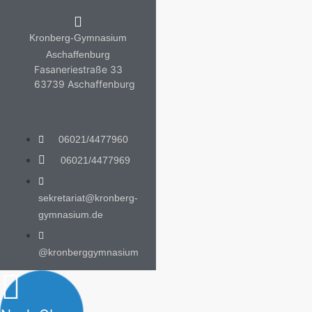
Kronberg-Gymnasium
Aschaffenburg
Fasaneriestraße 33
63739 Aschaffenburg
06021/4477960
06021/4477969
sekretariat@kronberg-
gymnasium.de
@kronberggymnasium