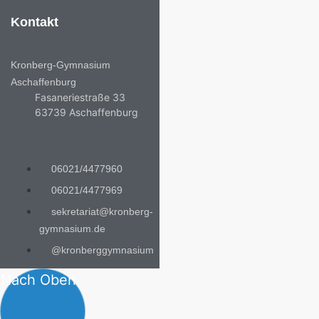
Kontakt
Kronberg-Gymnasium
Aschaffenburg
Fasaneriestraße 33
63739 Aschaffenburg
06021/4477960
06021/4477969
sekretariat@kronberg-
gymnasium.de
@kronberggymnasium
Nach Oben