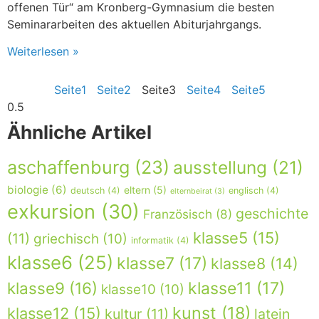
offenen Tür“ am Kronberg-Gymnasium die besten
Seminararbeiten des aktuellen Abiturjahrgangs.
Weiterlesen »
Seite
1
Seite
2
Seite
3
Seite
4
Seite
5
Ähnliche Artikel
aschaffenburg
(23)
ausstellung
(21)
biologie
(6)
eltern
(5)
deutsch
(4)
englisch
(4)
elternbeirat
(3)
exkursion
(30)
geschichte
Französisch
(8)
klasse5
(15)
(11)
griechisch
(10)
informatik
(4)
klasse6
(25)
klasse7
(17)
klasse8
(14)
klasse9
(16)
klasse11
(17)
klasse10
(10)
kunst
(18)
klasse12
(15)
kultur
(11)
latein