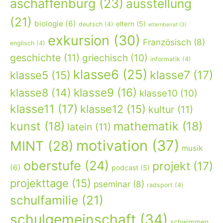
aschaffenburg
(23)
ausstellung
(21)
biologie
(6)
eltern
(5)
deutsch
(4)
elternbeirat
(3)
exkursion
(30)
Französisch
(8)
englisch
(4)
geschichte
(11)
griechisch
(10)
informatik
(4)
klasse6
(25)
klasse7
(17)
klasse5
(15)
klasse9
(16)
klasse8
(14)
klasse10
(10)
klasse11
(17)
klasse12
(15)
kultur
(11)
kunst
(18)
mathematik
(18)
latein
(11)
motivation
(37)
MINT
(28)
musik
oberstufe
(24)
projekt
(17)
(6)
podcast
(5)
projekttage
(15)
pseminar
(8)
radsport
(4)
schulfamilie
(21)
schulgemeinschaft
(34)
schwimmen