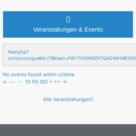
Veranstaltungen & Events
feed.php?
school=krogya&id=17&hash=FWY7O2MWZKTQAO4M1MEXS
No events found within criteria
←
−−
−
10
50
100
+
++
→
Alle Veranstaltungen