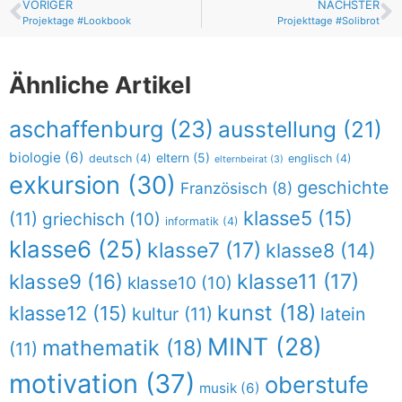
VORIGER
NÄCHSTER
Projektage #Lookbook
Projekttage #Solibrot
Ähnliche Artikel
aschaffenburg
(23)
ausstellung
(21)
biologie
(6)
eltern
(5)
deutsch
(4)
englisch
(4)
elternbeirat
(3)
exkursion
(30)
geschichte
Französisch
(8)
klasse5
(15)
(11)
griechisch
(10)
informatik
(4)
klasse6
(25)
klasse7
(17)
klasse8
(14)
klasse9
(16)
klasse11
(17)
klasse10
(10)
kunst
(18)
klasse12
(15)
kultur
(11)
latein
MINT
(28)
mathematik
(18)
(11)
motivation
(37)
oberstufe
musik
(6)