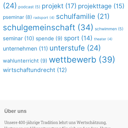
(24)
projekt
(17)
projekttage
(15)
podcast
(5)
schulfamilie
(21)
pseminar
(8)
radsport
(4)
schulgemeinschaft
(34)
schwimmen
(5)
sport
(14)
seminar
(10)
spende
(9)
theater
(4)
unterstufe
(24)
unternehmen
(11)
wettbewerb
(39)
wahlunterricht
(9)
wirtschaftundrecht
(12)
Über uns
Unsere 400-jährige Tradition lehrt uns Wertschätzung,