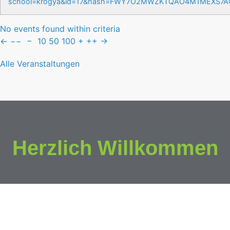
school=krogya&id=17&hash=FWY7O2MWZKTQAO4M1MEXS7
No events found within criteria
←
−−
−
10
50
100
+
++
→
Alle Veranstaltungen
Herzlich Willkommen