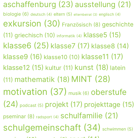
aschaffenburg
(23)
ausstellung
(21)
biologie
(6)
eltern
(5)
deutsch
(4)
englisch
(4)
elternbeirat
(3)
exkursion
(30)
geschichte
Französisch
(8)
klasse5
(15)
(11)
griechisch
(10)
informatik
(4)
klasse6
(25)
klasse7
(17)
klasse8
(14)
klasse9
(16)
klasse11
(17)
klasse10
(10)
kunst
(18)
klasse12
(15)
kultur
(11)
latein
MINT
(28)
mathematik
(18)
(11)
motivation
(37)
oberstufe
musik
(6)
(24)
projekt
(17)
projekttage
(15)
podcast
(5)
schulfamilie
(21)
pseminar
(8)
radsport
(4)
schulgemeinschaft
(34)
schwimmen
(5)