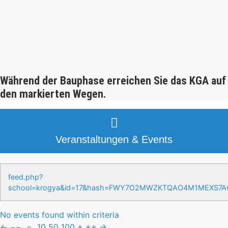
Während der Bauphase erreichen Sie das KGA auf
den markierten Wegen.
Veranstaltungen & Events
feed.php?
school=krogya&id=17&hash=FWY7O2MWZKTQAO4M1MEXS7
No events found within criteria
←
−−
−
10
50
100
+
++
→