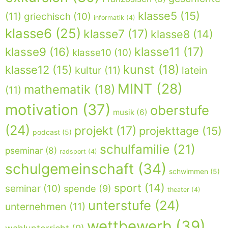
klasse5
(15)
(11)
griechisch
(10)
informatik
(4)
klasse6
(25)
klasse7
(17)
klasse8
(14)
klasse9
(16)
klasse11
(17)
klasse10
(10)
kunst
(18)
klasse12
(15)
kultur
(11)
latein
MINT
(28)
mathematik
(18)
(11)
motivation
(37)
oberstufe
musik
(6)
(24)
projekt
(17)
projekttage
(15)
podcast
(5)
schulfamilie
(21)
pseminar
(8)
radsport
(4)
schulgemeinschaft
(34)
schwimmen
(5)
sport
(14)
seminar
(10)
spende
(9)
theater
(4)
unterstufe
(24)
unternehmen
(11)
wettbewerb
(39)