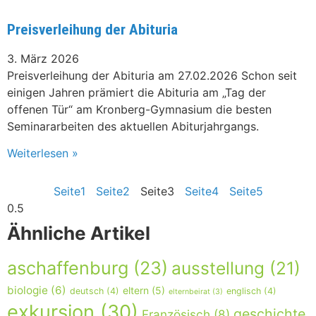
Preisverleihung der Abituria
3. März 2026
Preisverleihung der Abituria am 27.02.2026 Schon seit
einigen Jahren prämiert die Abituria am „Tag der
offenen Tür“ am Kronberg-Gymnasium die besten
Seminararbeiten des aktuellen Abiturjahrgangs.
Weiterlesen »
Seite
1
Seite
2
Seite
3
Seite
4
Seite
5
Ähnliche Artikel
aschaffenburg
(23)
ausstellung
(21)
biologie
(6)
eltern
(5)
deutsch
(4)
englisch
(4)
elternbeirat
(3)
exkursion
(30)
geschichte
Französisch
(8)