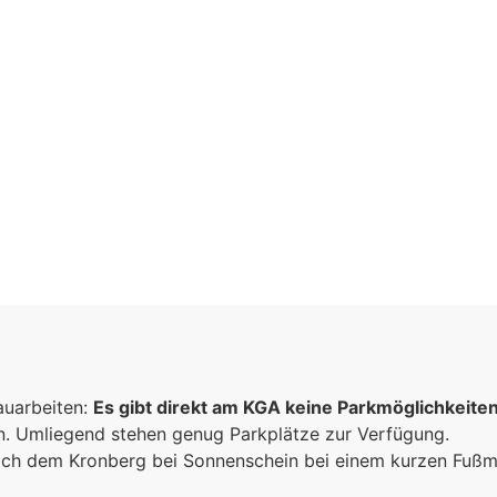
aft
n
auarbeiten:
Es gibt direkt am KGA keine Parkmöglichkeite
sammen
un. Umliegend stehen genug Parkplätze zur Verfügung.
e
 sich dem Kronberg bei Sonnenschein bei einem kurzen Fuß