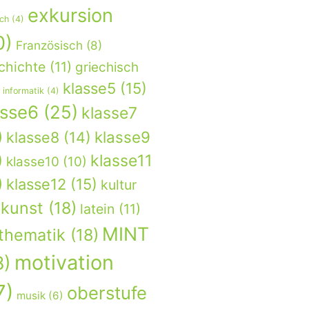
exkursion
sch
(4)
0)
Französisch
(8)
chichte
(11)
griechisch
klasse5
(15)
informatik
(4)
asse6
(25)
klasse7
)
klasse9
klasse8
(14)
)
klasse11
klasse10
(10)
)
klasse12
(15)
kultur
kunst
(18)
latein
(11)
MINT
thematik
(18)
motivation
8)
7)
oberstufe
musik
(6)