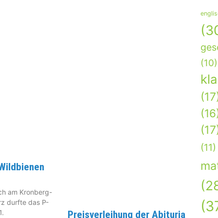
engli
(3
ges
(10)
kl
(17
(16
(17
(11)
ma
 Wildbienen
(2
uch am Kronberg-
(3
 durfte das P-
1.
Preisverleihung der Abituria