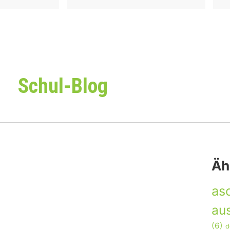
Schul-Blog
Äh
as
aus
(6)
d