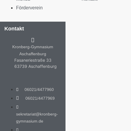
Förderverein
Kontakt
Kronberg-Gymnasium
Aschaffenburg
Fasaneriestraße 33
63739 Aschaffenburg
06021/4477960
06021/4477969
sekretariat@kronberg-
gymnasium.de