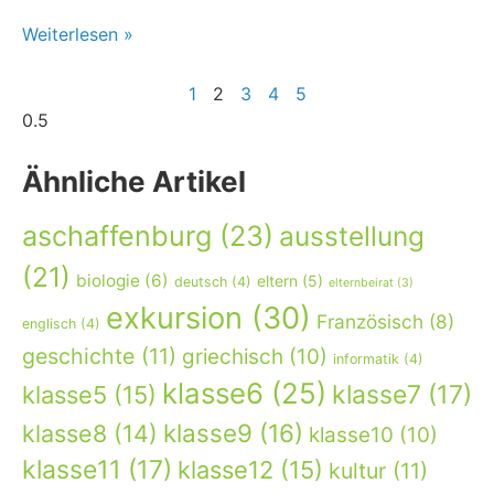
Weiterlesen »
1
2
3
4
5
Ähnliche Artikel
aschaffenburg
(23)
ausstellung
(21)
biologie
(6)
eltern
(5)
deutsch
(4)
elternbeirat
(3)
exkursion
(30)
Französisch
(8)
englisch
(4)
geschichte
(11)
griechisch
(10)
informatik
(4)
klasse6
(25)
klasse7
(17)
klasse5
(15)
klasse9
(16)
klasse8
(14)
klasse10
(10)
klasse11
(17)
klasse12
(15)
kultur
(11)