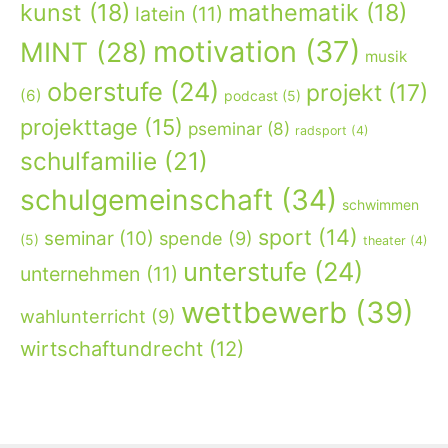
kunst
(18)
mathematik
(18)
latein
(11)
motivation
(37)
MINT
(28)
musik
oberstufe
(24)
projekt
(17)
(6)
podcast
(5)
projekttage
(15)
pseminar
(8)
radsport
(4)
schulfamilie
(21)
schulgemeinschaft
(34)
schwimmen
sport
(14)
seminar
(10)
spende
(9)
(5)
theater
(4)
unterstufe
(24)
unternehmen
(11)
wettbewerb
(39)
wahlunterricht
(9)
wirtschaftundrecht
(12)