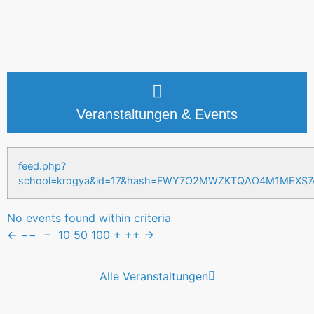
Veranstaltungen & Events
feed.php?
school=krogya&id=17&hash=FWY7O2MWZKTQAO4M1MEXS
No events found within criteria
←
−−
−
10
50
100
+
++
→
Alle Veranstaltungen