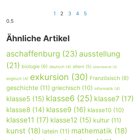
1
2
3
4
5
Ähnliche Artikel
aschaffenburg
(23)
ausstellung
(21)
biologie
(6)
eltern
(5)
deutsch
(4)
elternbeirat
(3)
exkursion
(30)
Französisch
(8)
englisch
(4)
geschichte
(11)
griechisch
(10)
informatik
(4)
klasse6
(25)
klasse7
(17)
klasse5
(15)
klasse9
(16)
klasse8
(14)
klasse10
(10)
klasse11
(17)
klasse12
(15)
kultur
(11)
kunst
(18)
mathematik
(18)
latein
(11)