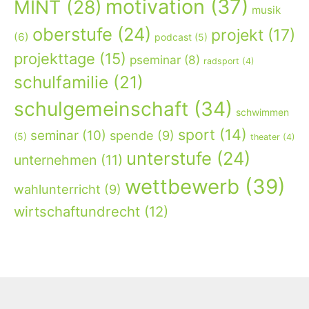
motivation
(37)
MINT
(28)
musik
oberstufe
(24)
projekt
(17)
(6)
podcast
(5)
projekttage
(15)
pseminar
(8)
radsport
(4)
schulfamilie
(21)
schulgemeinschaft
(34)
schwimmen
sport
(14)
seminar
(10)
spende
(9)
(5)
theater
(4)
unterstufe
(24)
unternehmen
(11)
wettbewerb
(39)
wahlunterricht
(9)
wirtschaftundrecht
(12)