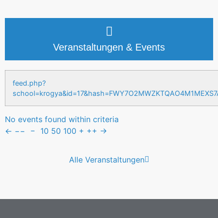
Veranstaltungen & Events
feed.php?
school=krogya&id=17&hash=FWY7O2MWZKTQAO4M1MEXS
No events found within criteria
←
−−
−
10
50
100
+
++
→
Alle Veranstaltungen