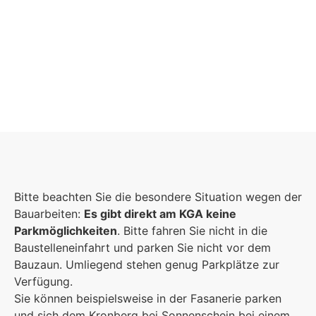
Schulgemeinschaft
Es kommt auf jeden Einzelnen an, zusammen
Bitte beachten Sie die besondere Situation wegen der
sind wir eine starke Gemeinschaft.
Bauarbeiten:
Es gibt direkt am KGA keine
Parkmöglichkeiten
. Bitte fahren Sie nicht in die
Mehr erfahren
Baustelleneinfahrt und parken Sie nicht vor dem
Bauzaun. Umliegend stehen genug Parkplätze zur
Foto: KGA CC BY NC
Verfügung.
Sie können beispielsweise in der Fasanerie parken
und sich dem Kronberg bei Sonnenschein bei einem