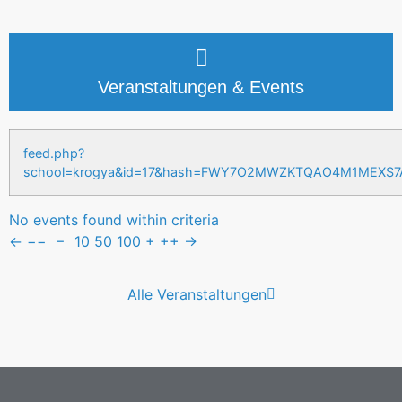
Veranstaltungen & Events
feed.php?
school=krogya&id=17&hash=FWY7O2MWZKTQAO4M1MEXS
No events found within criteria
←
−−
−
10
50
100
+
++
→
Alle Veranstaltungen