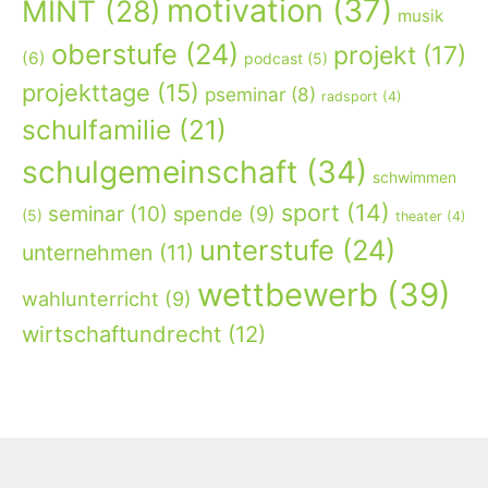
motivation
(37)
MINT
(28)
musik
oberstufe
(24)
projekt
(17)
(6)
podcast
(5)
projekttage
(15)
pseminar
(8)
radsport
(4)
schulfamilie
(21)
schulgemeinschaft
(34)
schwimmen
sport
(14)
seminar
(10)
spende
(9)
(5)
theater
(4)
unterstufe
(24)
unternehmen
(11)
wettbewerb
(39)
wahlunterricht
(9)
wirtschaftundrecht
(12)