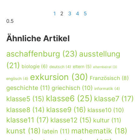
1
2
3
4
5
Ähnliche Artikel
aschaffenburg
(23)
ausstellung
(21)
biologie
(6)
eltern
(5)
deutsch
(4)
elternbeirat
(3)
exkursion
(30)
Französisch
(8)
englisch
(4)
geschichte
(11)
griechisch
(10)
informatik
(4)
klasse6
(25)
klasse7
(17)
klasse5
(15)
klasse9
(16)
klasse8
(14)
klasse10
(10)
klasse11
(17)
klasse12
(15)
kultur
(11)
kunst
(18)
mathematik
(18)
latein
(11)