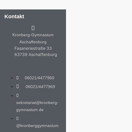
Kontakt
Kronberg-Gymnasium
Aschaffenburg
Fasaneriestraße 33
63739 Aschaffenburg
06021/4477960
06021/4477969
sekretariat@kronberg-
gymnasium.de
@kronberggymnasium