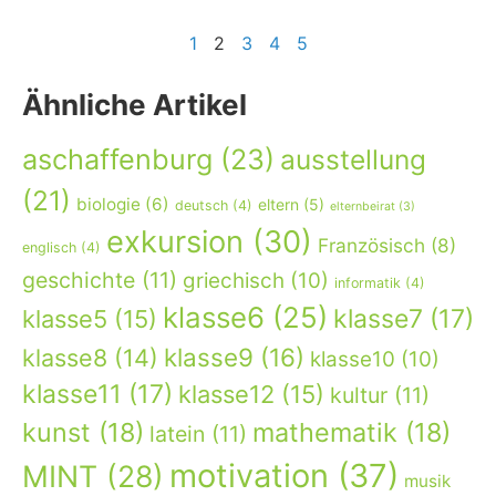
1
2
3
4
5
Ähnliche Artikel
aschaffenburg
(23)
ausstellung
(21)
biologie
(6)
eltern
(5)
deutsch
(4)
elternbeirat
(3)
exkursion
(30)
Französisch
(8)
englisch
(4)
geschichte
(11)
griechisch
(10)
informatik
(4)
klasse6
(25)
klasse7
(17)
klasse5
(15)
klasse9
(16)
klasse8
(14)
klasse10
(10)
klasse11
(17)
klasse12
(15)
kultur
(11)
kunst
(18)
mathematik
(18)
latein
(11)
motivation
(37)
MINT
(28)
musik