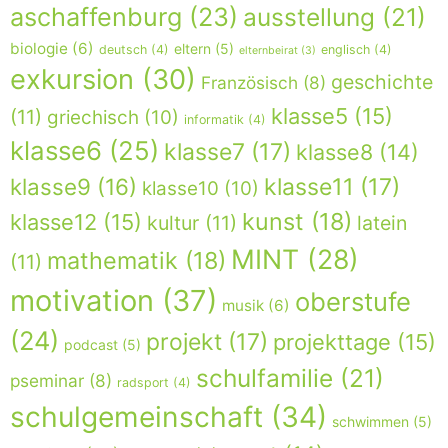
aschaffenburg
(23)
ausstellung
(21)
biologie
(6)
eltern
(5)
deutsch
(4)
englisch
(4)
elternbeirat
(3)
exkursion
(30)
geschichte
Französisch
(8)
klasse5
(15)
(11)
griechisch
(10)
informatik
(4)
klasse6
(25)
klasse7
(17)
klasse8
(14)
klasse9
(16)
klasse11
(17)
klasse10
(10)
kunst
(18)
klasse12
(15)
kultur
(11)
latein
MINT
(28)
mathematik
(18)
(11)
motivation
(37)
oberstufe
musik
(6)
(24)
projekt
(17)
projekttage
(15)
podcast
(5)
schulfamilie
(21)
pseminar
(8)
radsport
(4)
schulgemeinschaft
(34)
schwimmen
(5)