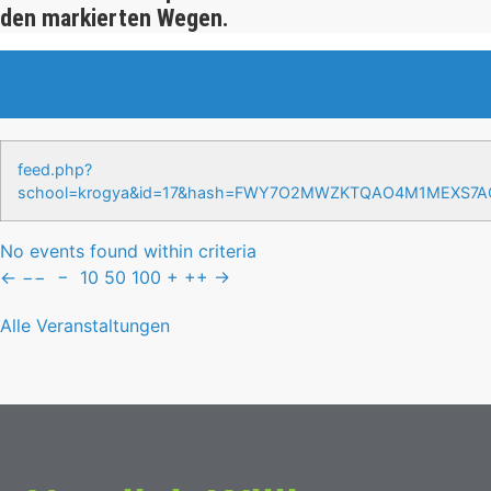
den markierten Wegen.
Veranstaltungen & Events
feed.php?
school=krogya&id=17&hash=FWY7O2MWZKTQAO4M1MEXS7
No events found within criteria
←
−−
−
10
50
100
+
++
→
Alle Veranstaltungen