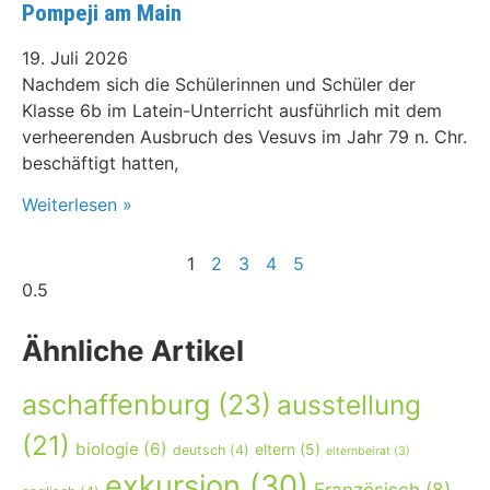
Pompeji am Main
19. Juli 2026
Nachdem sich die Schülerinnen und Schüler der
Klasse 6b im Latein-Unterricht ausführlich mit dem
verheerenden Ausbruch des Vesuvs im Jahr 79 n. Chr.
beschäftigt hatten,
Weiterlesen »
1
2
3
4
5
Ähnliche Artikel
aschaffenburg
(23)
ausstellung
(21)
biologie
(6)
eltern
(5)
deutsch
(4)
elternbeirat
(3)
exkursion
(30)
Französisch
(8)