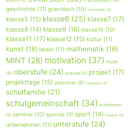
englisch
(4)
geschichte
(11)
griechisch
(10)
informatik
(4)
klasse6
(25)
klasse7
(17)
klasse5
(15)
klasse9
(16)
klasse8
(14)
klasse10
(10)
klasse11
(17)
klasse12
(15)
kultur
(11)
kunst
(18)
mathematik
(18)
latein
(11)
motivation
(37)
MINT
(28)
musik
oberstufe
(24)
projekt
(17)
(6)
podcast
(5)
projekttage
(15)
pseminar
(8)
radsport
(4)
schulfamilie
(21)
schulgemeinschaft
(34)
schwimmen
sport
(14)
seminar
(10)
spende
(9)
(5)
theater
(4)
unterstufe
(24)
unternehmen
(11)