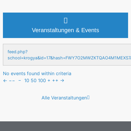
Veranstaltungen & Events
feed.php?
school=krogya&id=17&hash=FWY7O2MWZKTQAO4M1MEXS
No events found within criteria
←
−−
−
10
50
100
+
++
→
Alle Veranstaltungen