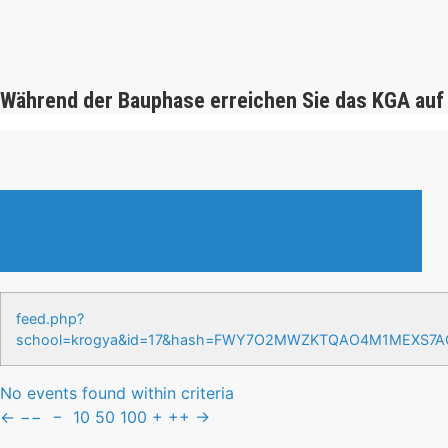
Während der Bauphase erreichen Sie das KGA auf
Veranstaltungen & Events
feed.php?
school=krogya&id=17&hash=FWY7O2MWZKTQAO4M1MEXS7
No events found within criteria
←
−−
−
10
50
100
+
++
→