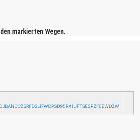
 den markierten Wegen.
AOJBANCCZ6RFDSLI7WDPSD95RX1UFTSESPZF6EWDZW