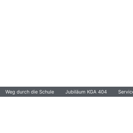
Weg durch die Schule
Jubiläum KGA 404
Servic