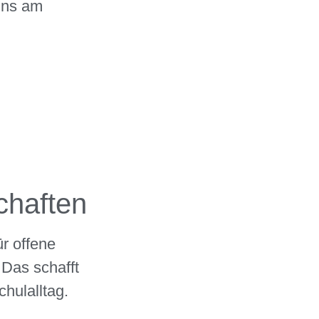
uns am
chaften
r offene
 Das schafft
hulalltag.