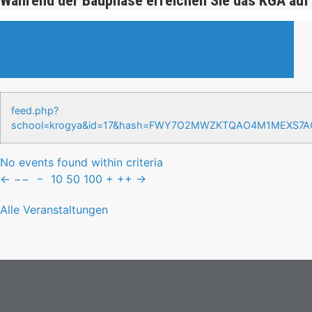
Während der Bauphase erreichen Sie das KGA auf
Veranstaltungen & Events
feed.php?
school=krogya&id=17&hash=FWY7O2MWZKTQAO4M1MEXS7
No events found within criteria
←
−−
−
10
50
100
+
++
→
Alle Veranstaltungen