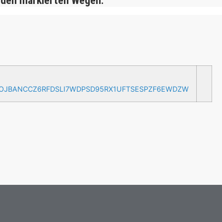
 den markierten Wegen.
AOJBANCCZ6RFDSLI7WDPSD95RX1UFTSESPZF6EWDZW