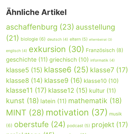
Ähnliche Artikel
aschaffenburg
(23)
ausstellung
(21)
biologie
(6)
eltern
(5)
deutsch
(4)
elternbeirat
(3)
exkursion
(30)
Französisch
(8)
englisch
(4)
geschichte
(11)
griechisch
(10)
informatik
(4)
klasse6
(25)
klasse7
(17)
klasse5
(15)
klasse9
(16)
klasse8
(14)
klasse10
(10)
klasse11
(17)
klasse12
(15)
kultur
(11)
kunst
(18)
mathematik
(18)
latein
(11)
motivation
(37)
MINT
(28)
musik
oberstufe
(24)
projekt
(17)
(6)
podcast
(5)