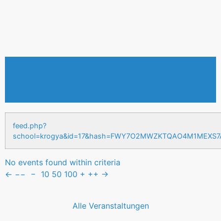
Veranstaltungen & Events
feed.php?
school=krogya&id=17&hash=FWY7O2MWZKTQAO4M1MEXS
No events found within criteria
←
−−
−
10
50
100
+
++
→
Alle Veranstaltungen