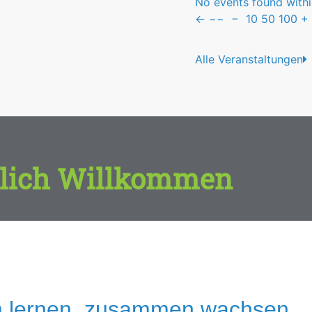
No events found within
←
−−
−
10
50
100
+
Alle Veranstaltungen
lich Willkommen
 lernen, zusammen wachsen