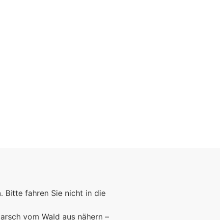
Foto: KGA CC BY NC
n
. Bitte fahren Sie nicht in die
marsch vom Wald aus nähern –