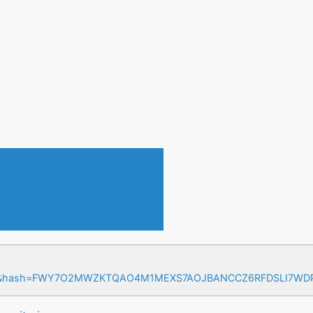
en & Events
=17&hash=FWY7O2MWZKTQAO4M1MEXS7AOJBANCCZ6RFDSLI7W