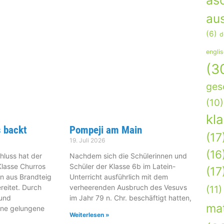
as
aus
(6)
d
engli
(3
ges
(10)
kl
 backt
Pompeji am Main
(17
19. Juli 2026
(16
hluss hat der
Nachdem sich die Schülerinnen und
Klasse Churros
Schüler der Klasse 6b im Latein-
(17
n aus Brandteig
Unterricht ausführlich mit dem
reitet. Durch
verheerenden Ausbruch des Vesuvs
(11)
und
im Jahr 79 n. Chr. beschäftigt hatten,
ma
ine gelungene
Weiterlesen »