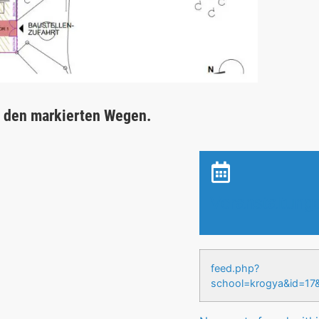
f den markierten Wegen.
Veranstaltung
feed.php?
school=krogya&id