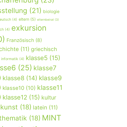
chaffenburg
(23)
stellung
(21)
biologie
eltern
(5)
eutsch
(4)
elternbeirat
(3)
exkursion
sch
(4)
0)
Französisch
(8)
chichte
(11)
griechisch
klasse5
(15)
informatik
(4)
asse6
(25)
klasse7
)
klasse9
klasse8
(14)
)
klasse11
klasse10
(10)
)
klasse12
(15)
kultur
kunst
(18)
latein
(11)
MINT
thematik
(18)