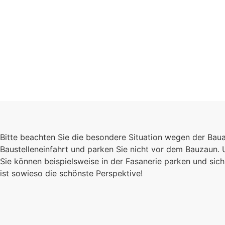
Schulgeme
Bitte beachten Sie die besondere Situation wegen der Bau
Es kommt auf jede
Baustelleneinfahrt und parken Sie nicht vor dem Bauzaun.
Sie können beispielsweise in der Fasanerie parken und s
Einzelnen an, zu
ist sowieso die schönste Perspektive!
sind wir eine stark
Gemeinschaft.
Mehr erfahren