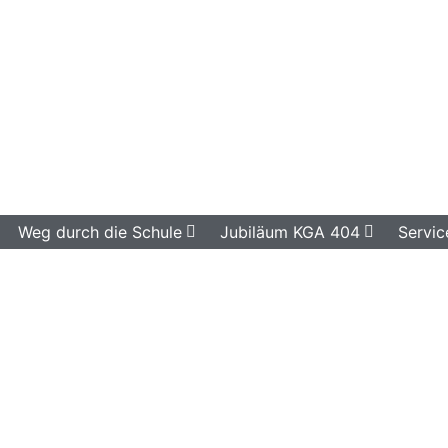
Weg durch die Schule
Jubiläum KGA 404
Servic