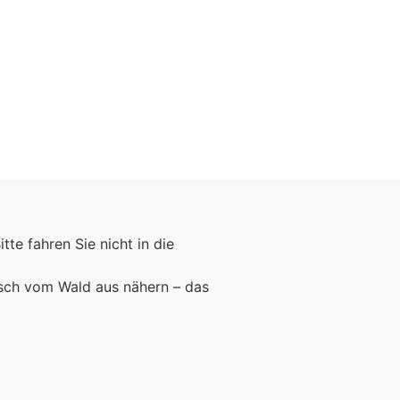
Bitte fahren Sie nicht in die
rsch vom Wald aus nähern – das
Foto: KGA CC BY NC