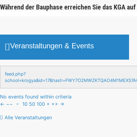
Während der Bauphase erreichen Sie das KGA auf
Veranstaltungen & Events
feed.php?
school=krogya&id=17&hash=FWY7O2MWZKTQAO4M1MEXS7
No events found within criteria
←
−−
−
10
50
100
+
++
→
Alle Veranstaltungen