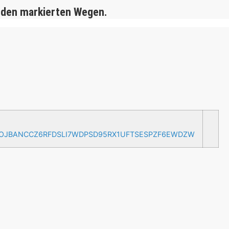
 den markierten Wegen.
AOJBANCCZ6RFDSLI7WDPSD95RX1UFTSESPZF6EWDZW