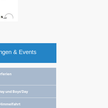
ungen & Events
rferien
'Day und Boys'Day
 Himmelfahrt