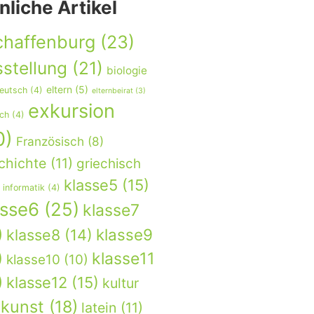
nliche Artikel
chaffenburg
(23)
stellung
(21)
biologie
eltern
(5)
eutsch
(4)
elternbeirat
(3)
exkursion
sch
(4)
0)
Französisch
(8)
chichte
(11)
griechisch
klasse5
(15)
informatik
(4)
asse6
(25)
klasse7
)
klasse9
klasse8
(14)
)
klasse11
klasse10
(10)
)
klasse12
(15)
kultur
kunst
(18)
latein
(11)