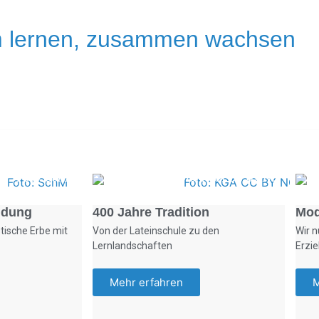
 lernen, zusammen wachsen
Foto: SchM
Foto: KGA CC BY NC
ldung
400 Jahre Tradition
Mod
tische Erbe mit
Von der Lateinschule zu den
Wir n
Lernlandschaften
Erzi
Mehr erfahren
M