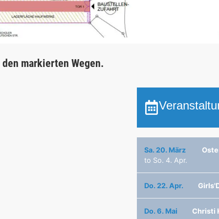
f den markierten Wegen.
Veranstalt
Sa. 20. März
Oste
to
So. 4. Apr.
Do. 22. Apr.
Girls
Do. 6. Mai
Christi