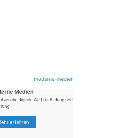
Foto: KGA CC BY NC
erne Medien
utzen die digitale Welt für Bildung und
ehung
ehr erfahren