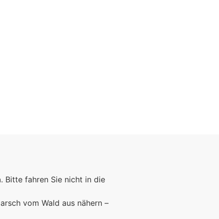
Foto: KGA CC BY NC
n
. Bitte fahren Sie nicht in die
marsch vom Wald aus nähern –