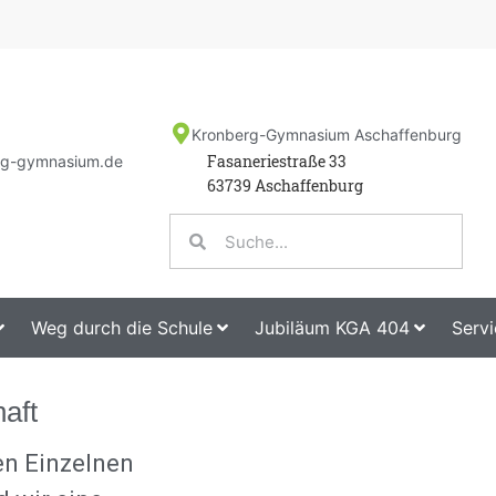
Kronberg-Gymnasium Aschaffenburg
Fasaneriestraße 33
rg-gymnasium.de
63739 Aschaffenburg
Weg durch die Schule
Jubiläum KGA 404
Servi
aft
en Einzelnen