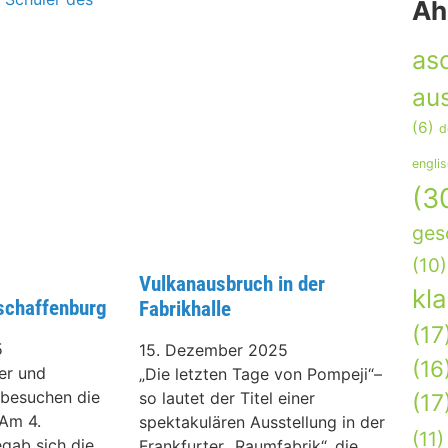
Äh
as
aus
(6)
d
engli
(3
ges
(10)
Vulkanausbruch in der
kl
schaffenburg
Fabrikhalle
(17
5
15. Dezember 2025
(16
er und
„Die letzten Tage von Pompeji“–
 besuchen die
so lautet der Titel einer
(17
Am 4.
spektakulären Ausstellung in der
(11)
gab sich die
Frankfurter „Raumfabrik“, die