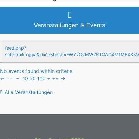
Veranstaltungen & Events
feed.php?
school=krogya&id=17&hash=FWY7O2MWZKTQAO4M1MEXS7
No events found within criteria
←
−−
−
10
50
100
+
++
→
Alle Veranstaltungen