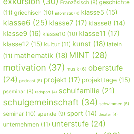
exkursion
(30)
geschichte
Französisch
(8)
klasse5
(15)
(11)
griechisch
(10)
informatik
(4)
klasse6
(25)
klasse7
(17)
klasse8
(14)
klasse9
(16)
klasse11
(17)
klasse10
(10)
kunst
(18)
klasse12
(15)
kultur
(11)
latein
MINT
(28)
mathematik
(18)
(11)
motivation
(37)
oberstufe
musik
(6)
(24)
projekt
(17)
projekttage
(15)
podcast
(5)
schulfamilie
(21)
pseminar
(8)
radsport
(4)
schulgemeinschaft
(34)
schwimmen
(5)
sport
(14)
seminar
(10)
spende
(9)
theater
(4)
unterstufe
(24)
unternehmen
(11)