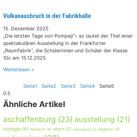
Vulkanausbruch in der Fabrikhalle
15. Dezember 2025
„Die letzten Tage von Pompeji“– so lautet der Titel einer
spektakulären Ausstellung in der Frankfurter
„Raumfabrik“, die Schülerinnen und Schüler der Klasse
10c am 15.12.2025
Weiterlesen »
Seite
1
Seite
2
Seite
3
Seite
4
Seite
5
Ähnliche Artikel
aschaffenburg
(23)
ausstellung
(21)
biologie
(6)
eltern
(5)
deutsch
(4)
englisch
(4)
elternbeirat
(3)