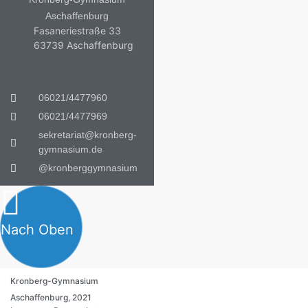
Aschaffenburg
Fasaneriestraße 33
63739 Aschaffenburg
06021/4477960
06021/4477969
sekretariat@kronberg-
gymnasium.de
@kronberggymnasium
Nach Oben
Kronberg-Gymnasium
Aschaffenburg, 2021