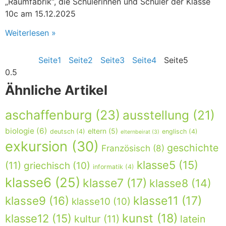
„Raumfabrik“, die Schülerinnen und Schüler der Klasse
10c am 15.12.2025
Weiterlesen »
Seite
1
Seite
2
Seite
3
Seite
4
Seite
5
Ähnliche Artikel
aschaffenburg
(23)
ausstellung
(21)
biologie
(6)
eltern
(5)
deutsch
(4)
englisch
(4)
elternbeirat
(3)
exkursion
(30)
geschichte
Französisch
(8)
klasse5
(15)
(11)
griechisch
(10)
informatik
(4)
klasse6
(25)
klasse7
(17)
klasse8
(14)
klasse9
(16)
klasse11
(17)
klasse10
(10)
kunst
(18)
klasse12
(15)
kultur
(11)
latein