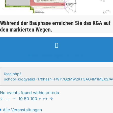
Während der Bauphase erreichen Sie das KGA auf
den markierten Wegen.
Veranstaltungen & Events
feed.php?
school=krogya&id=17&hash=FWY7O2MWZKTQAO4M1MEXS7
No events found within criteria
←
−−
−
10
50
100
+
++
→
Alle Veranstaltungen