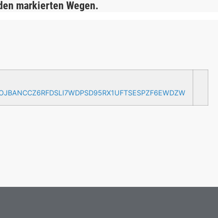
 den markierten Wegen.
AOJBANCCZ6RFDSLI7WDPSD95RX1UFTSESPZF6EWDZW