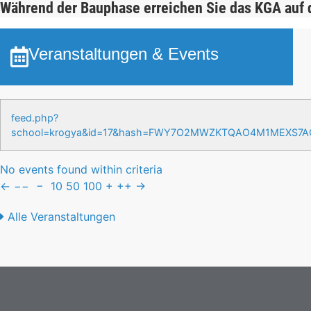
Während der Bauphase erreichen Sie das KGA auf
Veranstaltungen & Events
feed.php?
school=krogya&id=17&hash=FWY7O2MWZKTQAO4M1MEXS7
No events found within criteria
←
−−
−
10
50
100
+
++
→
Alle Veranstaltungen