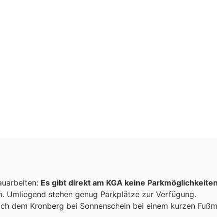
inschaft
auarbeiten:
n
Es gibt direkt am KGA keine Parkmöglichkeite
un. Umliegend stehen genug Parkplätze zur Verfügung.
sammen
 sich dem Kronberg bei Sonnenschein bei einem kurzen Fuß
e