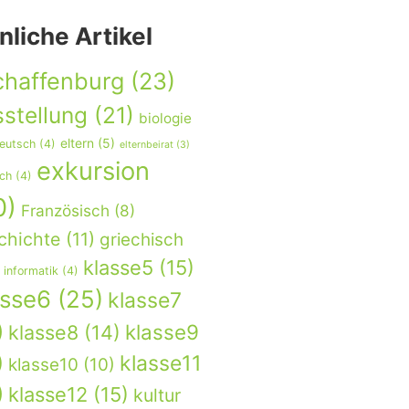
nliche Artikel
chaffenburg
(23)
stellung
(21)
biologie
eltern
(5)
eutsch
(4)
elternbeirat
(3)
exkursion
sch
(4)
0)
Französisch
(8)
chichte
(11)
griechisch
klasse5
(15)
informatik
(4)
asse6
(25)
klasse7
)
klasse9
klasse8
(14)
)
klasse11
klasse10
(10)
)
klasse12
(15)
kultur