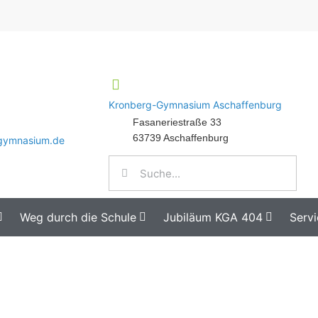
Kronberg-Gymnasium Aschaffenburg
Fasaneriestraße 33
63739 Aschaffenburg
-gymnasium.de
Weg durch die Schule
Jubiläum KGA 404
Servi