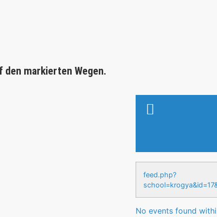
f den markierten Wegen.
Veranstaltung
feed.php?
school=krogya&id
No events found within