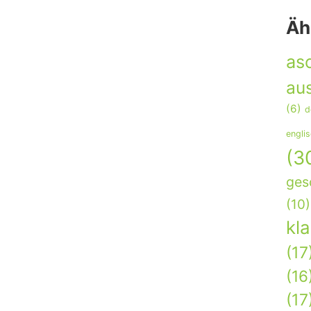
Äh
as
aus
(6)
d
engli
(3
ges
(10)
kl
(17
(16
(17