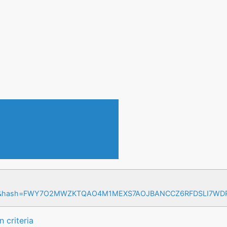
en & Events
=17&hash=FWY7O2MWZKTQAO4M1MEXS7AOJBANCCZ6RFDSLI7W
 criteria