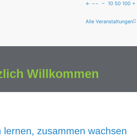
←
−−
−
10
50
100
+
Alle Veranstaltungen
zlich Willkommen
 lernen, zusammen wachsen