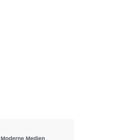
Foto: KGA CC BY NC
Moderne Medien