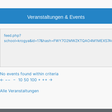
Veranstaltungen & Events
feed.php?
school=krogya&id=17&hash=FWY7O2MWZKTQAO4M1MEXS7
No events found within criteria
←
−−
−
10
50
100
+
++
→
Alle Veranstaltungen