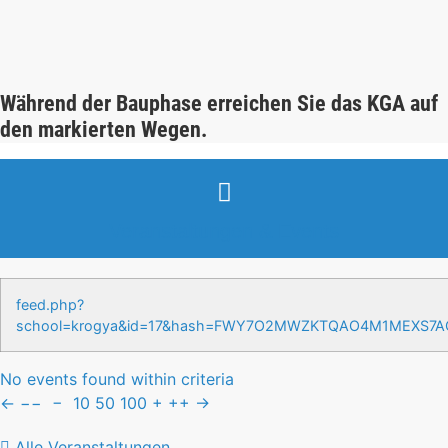
Während der Bauphase erreichen Sie das KGA auf
den markierten Wegen.
Veranstaltungen & Events
feed.php?
school=krogya&id=17&hash=FWY7O2MWZKTQAO4M1MEXS7
No events found within criteria
←
−−
−
10
50
100
+
++
→
Alle Veranstaltungen