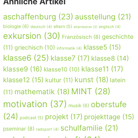
Ähnliche Artikel
aschaffenburg
(23)
ausstellung
(21)
biologie
(6)
eltern
(5)
deutsch
(4)
englisch
(4)
elternbeirat
(3)
exkursion
(30)
geschichte
Französisch
(8)
klasse5
(15)
(11)
griechisch
(10)
informatik
(4)
klasse6
(25)
klasse7
(17)
klasse8
(14)
klasse9
(16)
klasse11
(17)
klasse10
(10)
kunst
(18)
klasse12
(15)
kultur
(11)
latein
MINT
(28)
mathematik
(18)
(11)
motivation
(37)
oberstufe
musik
(6)
(24)
projekt
(17)
projekttage
(15)
podcast
(5)
schulfamilie
(21)
pseminar
(8)
radsport
(4)