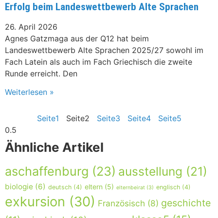
Erfolg beim Landeswettbewerb Alte Sprachen
26. April 2026
Agnes Gatzmaga aus der Q12 hat beim
Landeswettbewerb Alte Sprachen 2025/27 sowohl im
Fach Latein als auch im Fach Griechisch die zweite
Runde erreicht. Den
Weiterlesen »
Seite
1
Seite
2
Seite
3
Seite
4
Seite
5
Ähnliche Artikel
aschaffenburg
(23)
ausstellung
(21)
biologie
(6)
eltern
(5)
deutsch
(4)
englisch
(4)
elternbeirat
(3)
exkursion
(30)
geschichte
Französisch
(8)