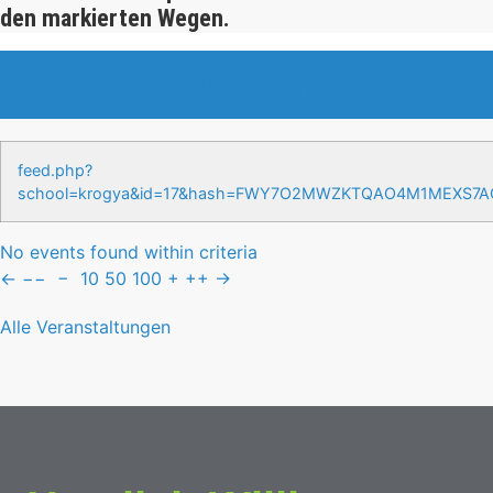
den markierten Wegen.
Veranstaltungen & Events
feed.php?
school=krogya&id=17&hash=FWY7O2MWZKTQAO4M1MEXS7
No events found within criteria
←
−−
−
10
50
100
+
++
→
Alle Veranstaltungen