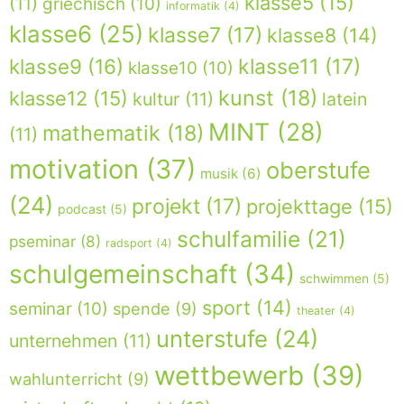
klasse5
(15)
(11)
griechisch
(10)
informatik
(4)
klasse6
(25)
klasse7
(17)
klasse8
(14)
klasse9
(16)
klasse11
(17)
klasse10
(10)
kunst
(18)
klasse12
(15)
kultur
(11)
latein
MINT
(28)
mathematik
(18)
(11)
motivation
(37)
oberstufe
musik
(6)
(24)
projekt
(17)
projekttage
(15)
podcast
(5)
schulfamilie
(21)
pseminar
(8)
radsport
(4)
schulgemeinschaft
(34)
schwimmen
(5)
sport
(14)
seminar
(10)
spende
(9)
theater
(4)
unterstufe
(24)
unternehmen
(11)
wettbewerb
(39)
wahlunterricht
(9)