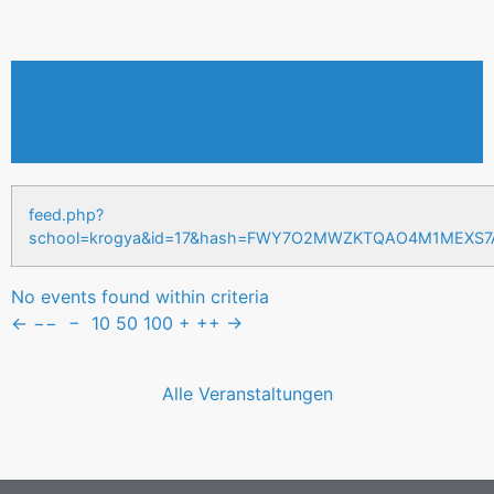
Veranstaltungen & Events
feed.php?
school=krogya&id=17&hash=FWY7O2MWZKTQAO4M1MEXS
No events found within criteria
←
−−
−
10
50
100
+
++
→
Alle Veranstaltungen