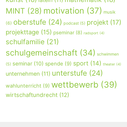
latein
(11)
motivation
(37)
MINT
(28)
musik
oberstufe
(24)
projekt
(17)
(6)
podcast
(5)
projekttage
(15)
pseminar
(8)
radsport
(4)
schulfamilie
(21)
schulgemeinschaft
(34)
schwimmen
sport
(14)
seminar
(10)
spende
(9)
(5)
theater
(4)
unterstufe
(24)
unternehmen
(11)
wettbewerb
(39)
wahlunterricht
(9)
wirtschaftundrecht
(12)