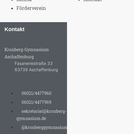
Förderverein
Kontakt
Kronberg-Gymnasium
Aschaffenburg
Fasaneriestraße 33
63739 Aschaffenburg
06021/4477960
06021/4477969
sekretariat@kronberg-
gymnasium.de
@kronberggymnasium