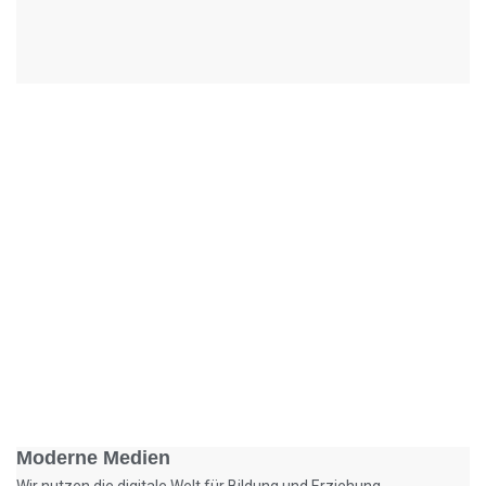
Foto: KGA CC BY NC
Moderne Medien
Wir nutzen die digitale Welt für Bildung und Erziehung