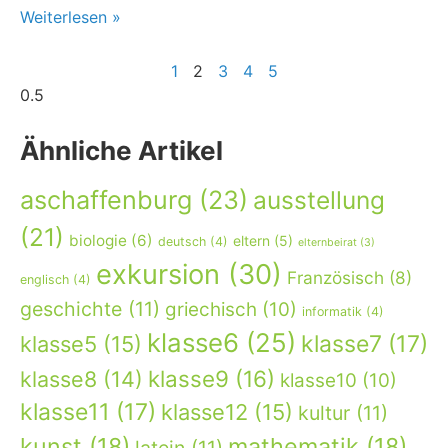
Weiterlesen »
1
2
3
4
5
Ähnliche Artikel
aschaffenburg
(23)
ausstellung
(21)
biologie
(6)
eltern
(5)
deutsch
(4)
elternbeirat
(3)
exkursion
(30)
Französisch
(8)
englisch
(4)
geschichte
(11)
griechisch
(10)
informatik
(4)
klasse6
(25)
klasse7
(17)
klasse5
(15)
klasse9
(16)
klasse8
(14)
klasse10
(10)
klasse11
(17)
klasse12
(15)
kultur
(11)
kunst
(18)
mathematik
(18)