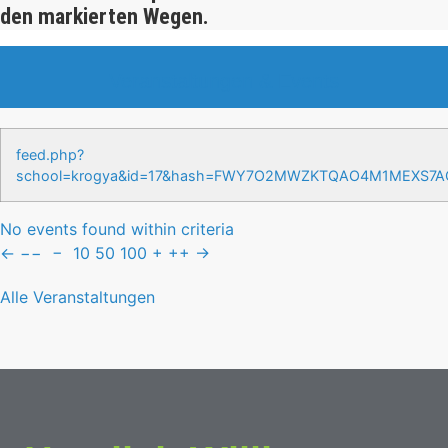
den markierten Wegen.
Veranstaltungen & Events
feed.php?
school=krogya&id=17&hash=FWY7O2MWZKTQAO4M1MEXS7
No events found within criteria
←
−−
−
10
50
100
+
++
→
Alle Veranstaltungen