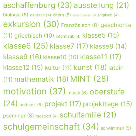
aschaffenburg
(23)
ausstellung
(21)
biologie
(6)
eltern
(5)
deutsch
(4)
englisch
(4)
elternbeirat
(3)
exkursion
(30)
geschichte
Französisch
(8)
klasse5
(15)
(11)
griechisch
(10)
informatik
(4)
klasse6
(25)
klasse7
(17)
klasse8
(14)
klasse9
(16)
klasse11
(17)
klasse10
(10)
kunst
(18)
klasse12
(15)
kultur
(11)
latein
MINT
(28)
mathematik
(18)
(11)
motivation
(37)
oberstufe
musik
(6)
(24)
projekt
(17)
projekttage
(15)
podcast
(5)
schulfamilie
(21)
pseminar
(8)
radsport
(4)
schulgemeinschaft
(34)
schwimmen
(5)